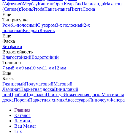
(Афзелия)
Мербау
Каштан
Орех
Кедр
Тик
Палисандр
Махагон
(Сапеле)
Ясень
Ятоба
Панга-панга
Пихта
Сосна
Еще
Тип рисунка
Ромб
1-полосный
С узором
3-х полосный
2-х
полосный
Квадрат
Камень
Еще
Фаска
Без фаски
Водостойкость
Влагостойкий
Водостойкий
Толщина
7 мм
8 мм
9 мм
10 мм
11 мм
12 мм
Еще
Блеск
Глянцевый
Полуматовый
Матовый
Ламинат
Паркетная доска
Виниловый
пол
Пробка
Подложка
Плинтус
Инженерная доска
Массивная
доска
Пороги
Паркетная химия
Аксессуары
Линолеум
Фанера
Главная
Каталог
Ламинат
Bau Master
Lux