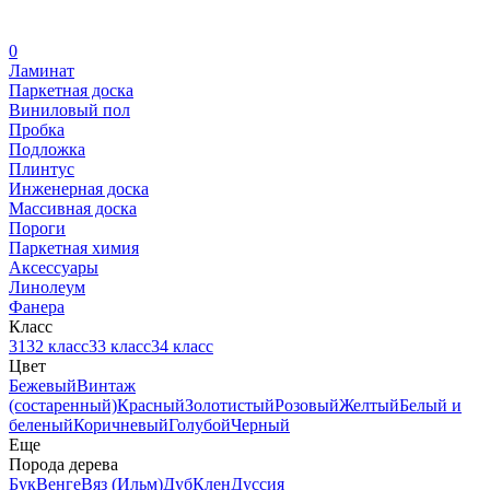
0
Ламинат
Паркетная доска
Виниловый пол
Пробка
Подложка
Плинтус
Инженерная доска
Массивная доска
Пороги
Паркетная химия
Аксессуары
Линолеум
Фанера
Класс
31
32 класс
33 класс
34 класс
Цвет
Бежевый
Винтаж
(состаренный)
Красный
Золотистый
Розовый
Желтый
Белый и
беленый
Коричневый
Голубой
Черный
Еще
Порода дерева
Бук
Венге
Вяз (Ильм)
Дуб
Клен
Дуссия