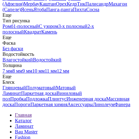
(Афзелия)
Мербау
Каштан
Орех
Кедр
Тик
Палисандр
Махагон
(Сапеле)
Ясень
Ятоба
Панга-панга
Пихта
Сосна
Еще
Тип рисунка
Ромб
1-полосный
С узором
3-х полосный
2-х
полосный
Квадрат
Камень
Еще
Фаска
Без фаски
Водостойкость
Влагостойкий
Водостойкий
Толщина
7 мм
8 мм
9 мм
10 мм
11 мм
12 мм
Еще
Блеск
Глянцевый
Полуматовый
Матовый
Ламинат
Паркетная доска
Виниловый
пол
Пробка
Подложка
Плинтус
Инженерная доска
Массивная
доска
Пороги
Паркетная химия
Аксессуары
Линолеум
Фанера
Главная
Каталог
Ламинат
Bau Master
Fashion