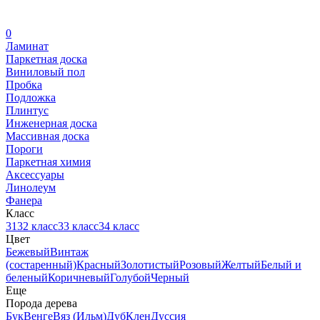
0
Ламинат
Паркетная доска
Виниловый пол
Пробка
Подложка
Плинтус
Инженерная доска
Массивная доска
Пороги
Паркетная химия
Аксессуары
Линолеум
Фанера
Класс
31
32 класс
33 класс
34 класс
Цвет
Бежевый
Винтаж
(состаренный)
Красный
Золотистый
Розовый
Желтый
Белый и
беленый
Коричневый
Голубой
Черный
Еще
Порода дерева
Бук
Венге
Вяз (Ильм)
Дуб
Клен
Дуссия