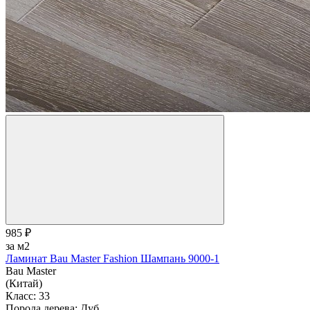
985 ₽
за м2
Ламинат Bau Master Fashion Шампань 9000-1
Bau Master
(Китай)
Класс:
33
Порода дерева:
Дуб