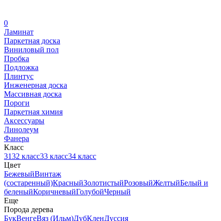
0
Ламинат
Паркетная доска
Виниловый пол
Пробка
Подложка
Плинтус
Инженерная доска
Массивная доска
Пороги
Паркетная химия
Аксессуары
Линолеум
Фанера
Класс
31
32 класс
33 класс
34 класс
Цвет
Бежевый
Винтаж
(состаренный)
Красный
Золотистый
Розовый
Желтый
Белый и
беленый
Коричневый
Голубой
Черный
Еще
Порода дерева
Бук
Венге
Вяз (Ильм)
Дуб
Клен
Дуссия