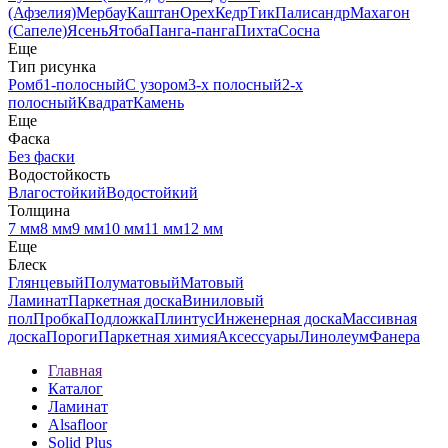
(Афзелия)
Мербау
Каштан
Орех
Кедр
Тик
Палисандр
Махагон
(Сапеле)
Ясень
Ятоба
Панга-панга
Пихта
Сосна
Еще
Тип рисунка
Ромб
1-полосный
С узором
3-х полосный
2-х
полосный
Квадрат
Камень
Еще
Фаска
Без фаски
Водостойкость
Влагостойкий
Водостойкий
Толщина
7 мм
8 мм
9 мм
10 мм
11 мм
12 мм
Еще
Блеск
Глянцевый
Полуматовый
Матовый
Ламинат
Паркетная доска
Виниловый
пол
Пробка
Подложка
Плинтус
Инженерная доска
Массивная
доска
Пороги
Паркетная химия
Аксессуары
Линолеум
Фанера
Главная
Каталог
Ламинат
Alsafloor
Solid Plus