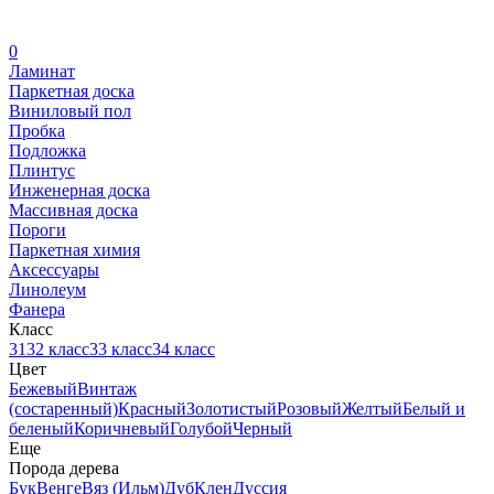
0
Ламинат
Паркетная доска
Виниловый пол
Пробка
Подложка
Плинтус
Инженерная доска
Массивная доска
Пороги
Паркетная химия
Аксессуары
Линолеум
Фанера
Класс
31
32 класс
33 класс
34 класс
Цвет
Бежевый
Винтаж
(состаренный)
Красный
Золотистый
Розовый
Желтый
Белый и
беленый
Коричневый
Голубой
Черный
Еще
Порода дерева
Бук
Венге
Вяз (Ильм)
Дуб
Клен
Дуссия