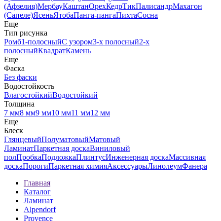
(Афзелия)
Мербау
Каштан
Орех
Кедр
Тик
Палисандр
Махагон
(Сапеле)
Ясень
Ятоба
Панга-панга
Пихта
Сосна
Еще
Тип рисунка
Ромб
1-полосный
С узором
3-х полосный
2-х
полосный
Квадрат
Камень
Еще
Фаска
Без фаски
Водостойкость
Влагостойкий
Водостойкий
Толщина
7 мм
8 мм
9 мм
10 мм
11 мм
12 мм
Еще
Блеск
Глянцевый
Полуматовый
Матовый
Ламинат
Паркетная доска
Виниловый
пол
Пробка
Подложка
Плинтус
Инженерная доска
Массивная
доска
Пороги
Паркетная химия
Аксессуары
Линолеум
Фанера
Главная
Каталог
Ламинат
Alpendorf
Provence