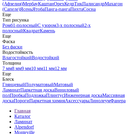
(Афзелия)
Мербау
Каштан
Орех
Кедр
Тик
Палисандр
Махагон
(Сапеле)
Ясень
Ятоба
Панга-панга
Пихта
Сосна
Еще
Тип рисунка
Ромб
1-полосный
С узором
3-х полосный
2-х
полосный
Квадрат
Камень
Еще
Фаска
Без фаски
Водостойкость
Влагостойкий
Водостойкий
Толщина
7 мм
8 мм
9 мм
10 мм
11 мм
12 мм
Еще
Блеск
Глянцевый
Полуматовый
Матовый
Ламинат
Паркетная доска
Виниловый
пол
Пробка
Подложка
Плинтус
Инженерная доска
Массивная
доска
Пороги
Паркетная химия
Аксессуары
Линолеум
Фанера
Главная
Каталог
Ламинат
Alpendorf
Monteville