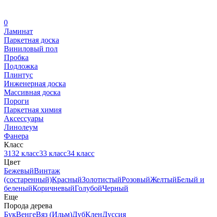
0
Ламинат
Паркетная доска
Виниловый пол
Пробка
Подложка
Плинтус
Инженерная доска
Массивная доска
Пороги
Паркетная химия
Аксессуары
Линолеум
Фанера
Класс
31
32 класс
33 класс
34 класс
Цвет
Бежевый
Винтаж
(состаренный)
Красный
Золотистый
Розовый
Желтый
Белый и
беленый
Коричневый
Голубой
Черный
Еще
Порода дерева
Бук
Венге
Вяз (Ильм)
Дуб
Клен
Дуссия