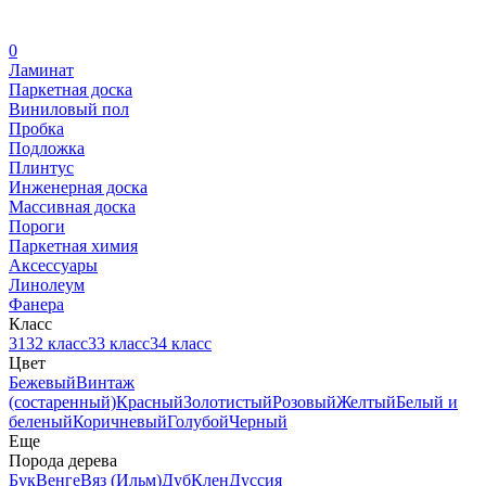
0
Ламинат
Паркетная доска
Виниловый пол
Пробка
Подложка
Плинтус
Инженерная доска
Массивная доска
Пороги
Паркетная химия
Аксессуары
Линолеум
Фанера
Класс
31
32 класс
33 класс
34 класс
Цвет
Бежевый
Винтаж
(состаренный)
Красный
Золотистый
Розовый
Желтый
Белый и
беленый
Коричневый
Голубой
Черный
Еще
Порода дерева
Бук
Венге
Вяз (Ильм)
Дуб
Клен
Дуссия