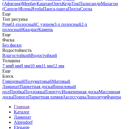
(Афзелия)
Мербау
Каштан
Орех
Кедр
Тик
Палисандр
Махагон
(Сапеле)
Ясень
Ятоба
Панга-панга
Пихта
Сосна
Еще
Тип рисунка
Ромб
1-полосный
С узором
3-х полосный
2-х
полосный
Квадрат
Камень
Еще
Фаска
Без фаски
Водостойкость
Влагостойкий
Водостойкий
Толщина
7 мм
8 мм
9 мм
10 мм
11 мм
12 мм
Еще
Блеск
Глянцевый
Полуматовый
Матовый
Ламинат
Паркетная доска
Виниловый
пол
Пробка
Подложка
Плинтус
Инженерная доска
Массивная
доска
Пороги
Паркетная химия
Аксессуары
Линолеум
Фанера
Главная
Каталог
Ламинат
Alpendorf
Elegante