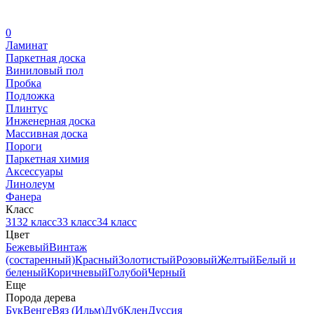
0
Ламинат
Паркетная доска
Виниловый пол
Пробка
Подложка
Плинтус
Инженерная доска
Массивная доска
Пороги
Паркетная химия
Аксессуары
Линолеум
Фанера
Класс
31
32 класс
33 класс
34 класс
Цвет
Бежевый
Винтаж
(состаренный)
Красный
Золотистый
Розовый
Желтый
Белый и
беленый
Коричневый
Голубой
Черный
Еще
Порода дерева
Бук
Венге
Вяз (Ильм)
Дуб
Клен
Дуссия