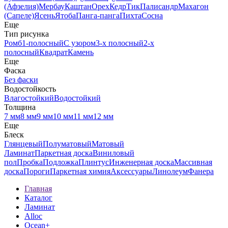
(Афзелия)
Мербау
Каштан
Орех
Кедр
Тик
Палисандр
Махагон
(Сапеле)
Ясень
Ятоба
Панга-панга
Пихта
Сосна
Еще
Тип рисунка
Ромб
1-полосный
С узором
3-х полосный
2-х
полосный
Квадрат
Камень
Еще
Фаска
Без фаски
Водостойкость
Влагостойкий
Водостойкий
Толщина
7 мм
8 мм
9 мм
10 мм
11 мм
12 мм
Еще
Блеск
Глянцевый
Полуматовый
Матовый
Ламинат
Паркетная доска
Виниловый
пол
Пробка
Подложка
Плинтус
Инженерная доска
Массивная
доска
Пороги
Паркетная химия
Аксессуары
Линолеум
Фанера
Главная
Каталог
Ламинат
Alloc
Ocean+