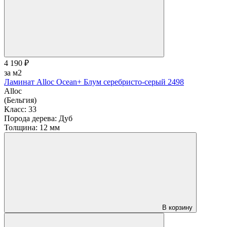
4 190 ₽
за м2
Ламинат Alloc Ocean+ Блум серебристо-серый 2498
Alloc
(Бельгия)
Класс:
33
Порода дерева:
Дуб
Толщина:
12 мм
В корзину