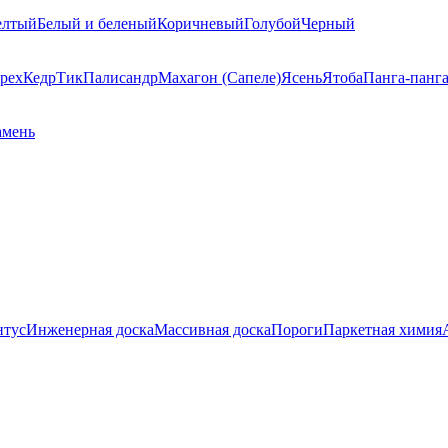
елтый
Белый и беленый
Коричневый
Голубой
Черный
рех
Кедр
Тик
Палисандр
Махагон (Сапеле)
Ясень
Ятоба
Панга-панг
амень
нтус
Инженерная доска
Массивная доска
Пороги
Паркетная химия