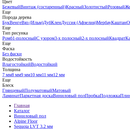
Цвет
Бежевый
Винтаж (состаренный)
Красный
Золотистый
Розовый
Ж
Еще
Порода дерева
Бук
Венге
Вяз (Ильм)
Дуб
Клен
Дуссия (Афзелия)
Мербау
Каштан
О
Еще
Тип рисунка
Ромб
1-полосный
С узором
3-х полосный
2-х полосный
Квадрат
К
Еще
Фаска
Без фаски
Водостойкость
Влагостойкий
Водостойкий
Толщина
7 мм
8 мм
9 мм
10 мм
11 мм
12 мм
Еще
Блеск
Глянцевый
Полуматовый
Матовый
Ламинат
Паркетная доска
Виниловый пол
Пробка
Подложка
Пли
Главная
Каталог
Виниловый пол
Alpine Floor
Sequoia LVT 3.2 мм