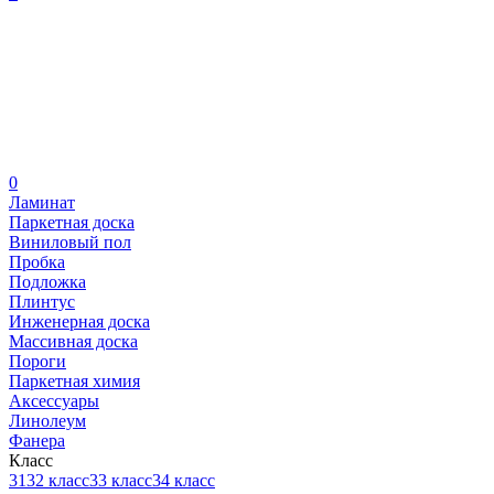
0
Ламинат
Паркетная доска
Виниловый пол
Пробка
Подложка
Плинтус
Инженерная доска
Массивная доска
Пороги
Паркетная химия
Аксессуары
Линолеум
Фанера
Класс
31
32 класс
33 класс
34 класс