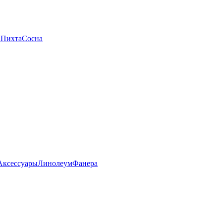
а
Пихта
Сосна
Аксессуары
Линолеум
Фанера