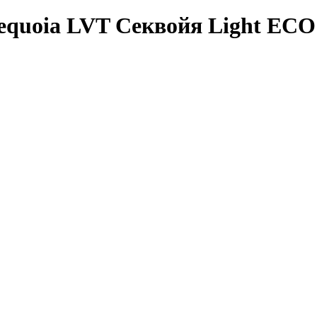
equoia LVT Секвойя Light ЕСО