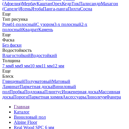
(Афзелия)
Мербау
Каштан
Орех
Кедр
Тик
Палисандр
Махагон
(Сапеле)
Ясень
Ятоба
Панга-панга
Пихта
Сосна
Еще
Тип рисунка
Ромб
1-полосный
С узором
3-х полосный
2-х
полосный
Квадрат
Камень
Еще
Фаска
Без фаски
Водостойкость
Влагостойкий
Водостойкий
Толщина
7 мм
8 мм
9 мм
10 мм
11 мм
12 мм
Еще
Блеск
Глянцевый
Полуматовый
Матовый
Ламинат
Паркетная доска
Виниловый
пол
Пробка
Подложка
Плинтус
Инженерная доска
Массивная
доска
Пороги
Паркетная химия
Аксессуары
Линолеум
Фанера
Главная
Каталог
Виниловый пол
Alpine Floor
Real Wood SPC 6 мм