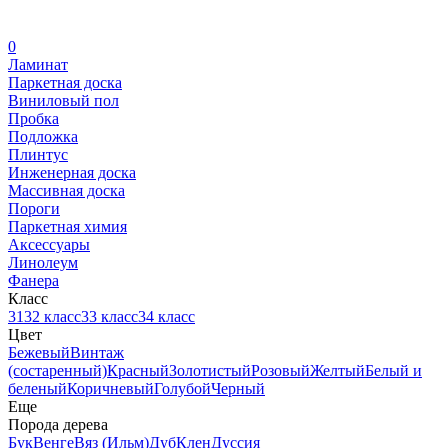
0
Ламинат
Паркетная доска
Виниловый пол
Пробка
Подложка
Плинтус
Инженерная доска
Массивная доска
Пороги
Паркетная химия
Аксессуары
Линолеум
Фанера
Класс
31
32 класс
33 класс
34 класс
Цвет
Бежевый
Винтаж
(состаренный)
Красный
Золотистый
Розовый
Желтый
Белый и
беленый
Коричневый
Голубой
Черный
Еще
Порода дерева
Бук
Венге
Вяз (Ильм)
Дуб
Клен
Дуссия