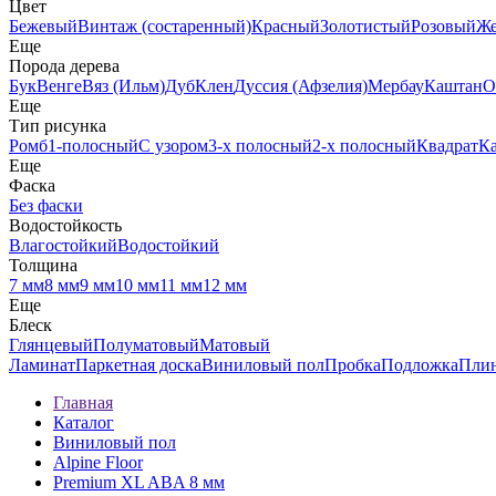
Цвет
Бежевый
Винтаж (состаренный)
Красный
Золотистый
Розовый
Ж
Еще
Порода дерева
Бук
Венге
Вяз (Ильм)
Дуб
Клен
Дуссия (Афзелия)
Мербау
Каштан
О
Еще
Тип рисунка
Ромб
1-полосный
С узором
3-х полосный
2-х полосный
Квадрат
К
Еще
Фаска
Без фаски
Водостойкость
Влагостойкий
Водостойкий
Толщина
7 мм
8 мм
9 мм
10 мм
11 мм
12 мм
Еще
Блеск
Глянцевый
Полуматовый
Матовый
Ламинат
Паркетная доска
Виниловый пол
Пробка
Подложка
Пли
Главная
Каталог
Виниловый пол
Alpine Floor
Premium XL ABA 8 мм