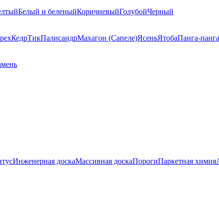
елтый
Белый и беленый
Коричневый
Голубой
Черный
рех
Кедр
Тик
Палисандр
Махагон (Сапеле)
Ясень
Ятоба
Панга-панг
амень
нтус
Инженерная доска
Массивная доска
Пороги
Паркетная химия