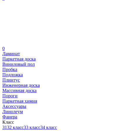
0
Ламинат
Паркетная доска
Виниловый пол
Пробка
Подложка
Плинтус
Инженерная доска
Массивная доска
Пороги
Паркетная химия
Аксессуары
Линолеум
Фанера
Класс
31
32 класс
33 класс
34 класс