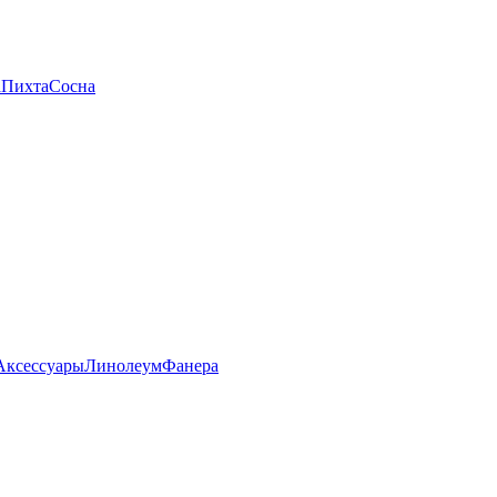
а
Пихта
Сосна
Аксессуары
Линолеум
Фанера