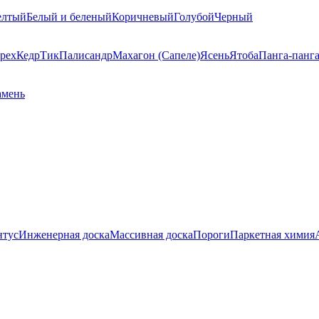
елтый
Белый и беленый
Коричневый
Голубой
Черный
рех
Кедр
Тик
Палисандр
Махагон (Сапеле)
Ясень
Ятоба
Панга-панг
амень
нтус
Инженерная доска
Массивная доска
Пороги
Паркетная химия