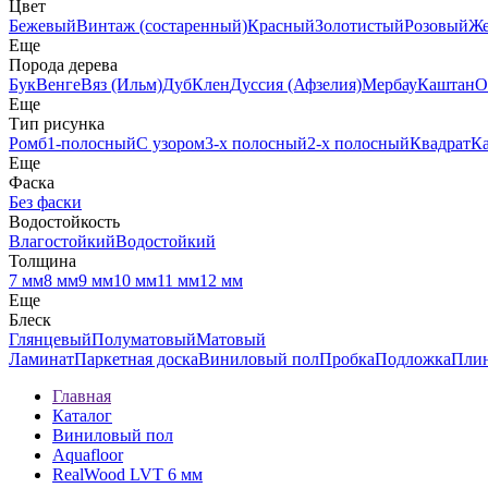
Цвет
Бежевый
Винтаж (состаренный)
Красный
Золотистый
Розовый
Ж
Еще
Порода дерева
Бук
Венге
Вяз (Ильм)
Дуб
Клен
Дуссия (Афзелия)
Мербау
Каштан
О
Еще
Тип рисунка
Ромб
1-полосный
С узором
3-х полосный
2-х полосный
Квадрат
К
Еще
Фаска
Без фаски
Водостойкость
Влагостойкий
Водостойкий
Толщина
7 мм
8 мм
9 мм
10 мм
11 мм
12 мм
Еще
Блеск
Глянцевый
Полуматовый
Матовый
Ламинат
Паркетная доска
Виниловый пол
Пробка
Подложка
Пли
Главная
Каталог
Виниловый пол
Aquafloor
RealWood LVT 6 мм