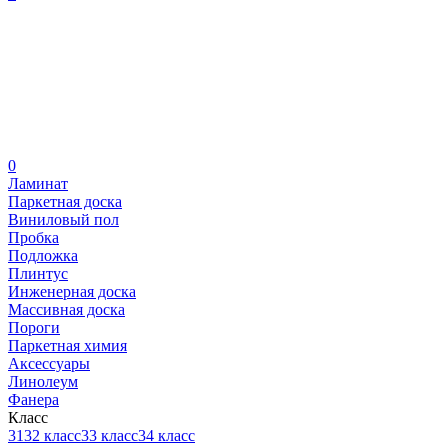
0
Ламинат
Паркетная доска
Виниловый пол
Пробка
Подложка
Плинтус
Инженерная доска
Массивная доска
Пороги
Паркетная химия
Аксессуары
Линолеум
Фанера
Класс
31
32 класс
33 класс
34 класс