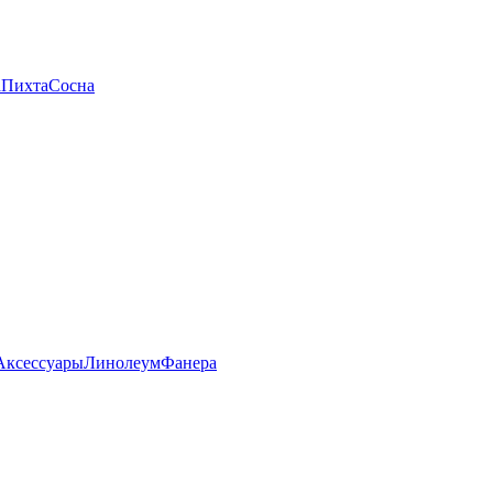
а
Пихта
Сосна
Аксессуары
Линолеум
Фанера