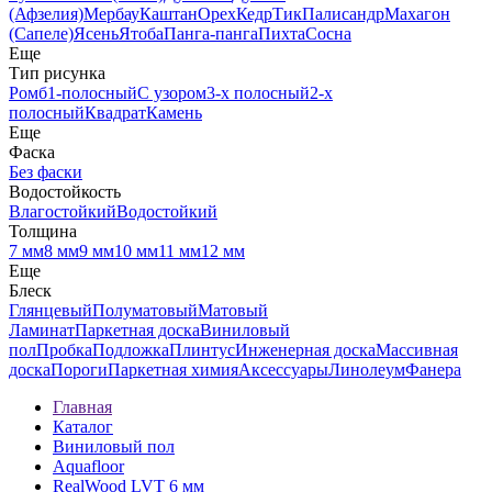
(Афзелия)
Мербау
Каштан
Орех
Кедр
Тик
Палисандр
Махагон
(Сапеле)
Ясень
Ятоба
Панга-панга
Пихта
Сосна
Еще
Тип рисунка
Ромб
1-полосный
С узором
3-х полосный
2-х
полосный
Квадрат
Камень
Еще
Фаска
Без фаски
Водостойкость
Влагостойкий
Водостойкий
Толщина
7 мм
8 мм
9 мм
10 мм
11 мм
12 мм
Еще
Блеск
Глянцевый
Полуматовый
Матовый
Ламинат
Паркетная доска
Виниловый
пол
Пробка
Подложка
Плинтус
Инженерная доска
Массивная
доска
Пороги
Паркетная химия
Аксессуары
Линолеум
Фанера
Главная
Каталог
Виниловый пол
Aquafloor
RealWood LVT 6 мм