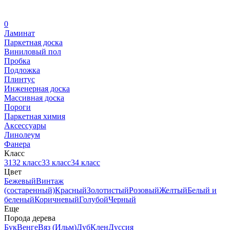
0
Ламинат
Паркетная доска
Виниловый пол
Пробка
Подложка
Плинтус
Инженерная доска
Массивная доска
Пороги
Паркетная химия
Аксессуары
Линолеум
Фанера
Класс
31
32 класс
33 класс
34 класс
Цвет
Бежевый
Винтаж
(состаренный)
Красный
Золотистый
Розовый
Желтый
Белый и
беленый
Коричневый
Голубой
Черный
Еще
Порода дерева
Бук
Венге
Вяз (Ильм)
Дуб
Клен
Дуссия