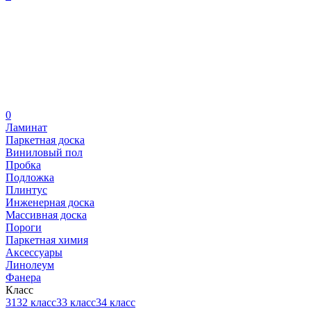
0
Ламинат
Паркетная доска
Виниловый пол
Пробка
Подложка
Плинтус
Инженерная доска
Массивная доска
Пороги
Паркетная химия
Аксессуары
Линолеум
Фанера
Класс
31
32 класс
33 класс
34 класс