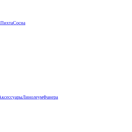
а
Пихта
Сосна
Аксессуары
Линолеум
Фанера