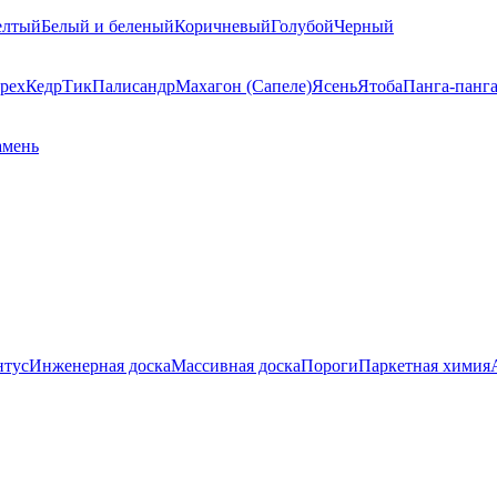
елтый
Белый и беленый
Коричневый
Голубой
Черный
рех
Кедр
Тик
Палисандр
Махагон (Сапеле)
Ясень
Ятоба
Панга-панг
амень
нтус
Инженерная доска
Массивная доска
Пороги
Паркетная химия