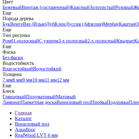
Цвет
Бежевый
Винтаж (состаренный)
Красный
Золотистый
Розовый
Ж
Еще
Порода дерева
Бук
Венге
Вяз (Ильм)
Дуб
Клен
Дуссия (Афзелия)
Мербау
Каштан
О
Еще
Тип рисунка
Ромб
1-полосный
С узором
3-х полосный
2-х полосный
Квадрат
К
Еще
Фаска
Без фаски
Водостойкость
Влагостойкий
Водостойкий
Толщина
7 мм
8 мм
9 мм
10 мм
11 мм
12 мм
Еще
Блеск
Глянцевый
Полуматовый
Матовый
Ламинат
Паркетная доска
Виниловый пол
Пробка
Подложка
Пли
Главная
Каталог
Виниловый пол
Aquafloor
RealWood LVT 6 мм