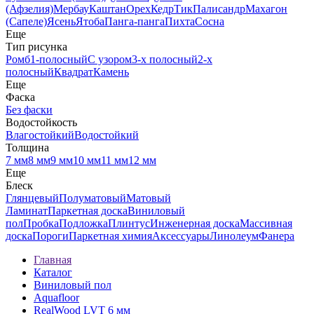
(Афзелия)
Мербау
Каштан
Орех
Кедр
Тик
Палисандр
Махагон
(Сапеле)
Ясень
Ятоба
Панга-панга
Пихта
Сосна
Еще
Тип рисунка
Ромб
1-полосный
С узором
3-х полосный
2-х
полосный
Квадрат
Камень
Еще
Фаска
Без фаски
Водостойкость
Влагостойкий
Водостойкий
Толщина
7 мм
8 мм
9 мм
10 мм
11 мм
12 мм
Еще
Блеск
Глянцевый
Полуматовый
Матовый
Ламинат
Паркетная доска
Виниловый
пол
Пробка
Подложка
Плинтус
Инженерная доска
Массивная
доска
Пороги
Паркетная химия
Аксессуары
Линолеум
Фанера
Главная
Каталог
Виниловый пол
Aquafloor
RealWood LVT 6 мм