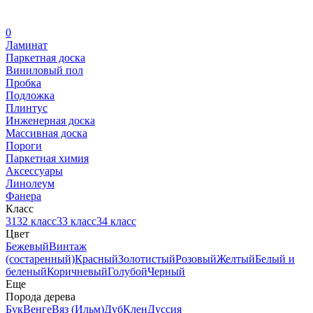
0
Ламинат
Паркетная доска
Виниловый пол
Пробка
Подложка
Плинтус
Инженерная доска
Массивная доска
Пороги
Паркетная химия
Аксессуары
Линолеум
Фанера
Класс
31
32 класс
33 класс
34 класс
Цвет
Бежевый
Винтаж
(состаренный)
Красный
Золотистый
Розовый
Желтый
Белый и
беленый
Коричневый
Голубой
Черный
Еще
Порода дерева
Бук
Венге
Вяз (Ильм)
Дуб
Клен
Дуссия