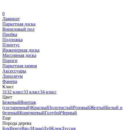
0
Ламинат
Паркетная доска
Виниловый пол
Пробка
Подложка
Плинтус
Инженерная доска
Массивная доска
Пороги
Паркетная химия
Аксессуары
Линолеум
Фанера
Класс
31
32 класс
33 класс
34 класс
Цвет
Бежевый
Винтаж
(состаренный)
Красный
Золотистый
Розовый
Желтый
Белый и
беленый
Коричневый
Голубой
Черный
Еще
Порода дерева
Бук
Венге
Вяз (Ильм)
Дуб
Клен
Дуссия