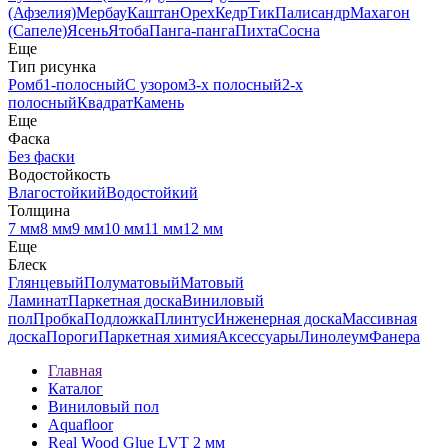
(Афзелия)
Мербау
Каштан
Орех
Кедр
Тик
Палисандр
Махагон
(Сапеле)
Ясень
Ятоба
Панга-панга
Пихта
Сосна
Еще
Тип рисунка
Ромб
1-полосный
С узором
3-х полосный
2-х
полосный
Квадрат
Камень
Еще
Фаска
Без фаски
Водостойкость
Влагостойкий
Водостойкий
Толщина
7 мм
8 мм
9 мм
10 мм
11 мм
12 мм
Еще
Блеск
Глянцевый
Полуматовый
Матовый
Ламинат
Паркетная доска
Виниловый
пол
Пробка
Подложка
Плинтус
Инженерная доска
Массивная
доска
Пороги
Паркетная химия
Аксессуары
Линолеум
Фанера
Главная
Каталог
Виниловый пол
Aquafloor
Real Wood Glue LVT 2 мм