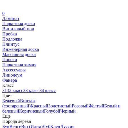
0
Ламинат
Паркетная доска
Виниловый пол
Пробка
Подложка
Плинтус
Инженерная доска
Массивная доска
Пороги
Паркетная химия
Аксессуары
Линолеум
Фанера
Класс
31
32 класс
33 класс
34 класс
Цвет
Бежевый
Винтаж
(состаренный)
Красный
Золотистый
Розовый
Желтый
Белый и
беленый
Коричневый
Голубой
Черный
Еще
Порода дерева
Бук
Венге
Вяз (Ильм)
Дуб
Клен
Дуссия