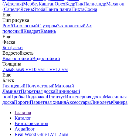
(Афзелия)
Мербау
Каштан
Орех
Кедр
Тик
Палисандр
Махагон
(Сапеле)
Ясень
Ятоба
Панга-панга
Пихта
Сосна
Еще
Тип рисунка
Ромб
1-полосный
С узором
3-х полосный
2-х
полосный
Квадрат
Камень
Еще
Фаска
Без фаски
Водостойкость
Влагостойкий
Водостойкий
Толщина
7 мм
8 мм
9 мм
10 мм
11 мм
12 мм
Еще
Блеск
Глянцевый
Полуматовый
Матовый
Ламинат
Паркетная доска
Виниловый
пол
Пробка
Подложка
Плинтус
Инженерная доска
Массивная
доска
Пороги
Паркетная химия
Аксессуары
Линолеум
Фанера
Главная
Каталог
Виниловый пол
Aquafloor
Real Wood Glue LVT 2 мм