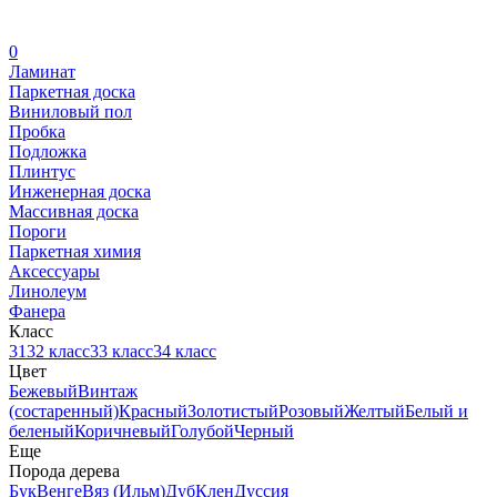
0
Ламинат
Паркетная доска
Виниловый пол
Пробка
Подложка
Плинтус
Инженерная доска
Массивная доска
Пороги
Паркетная химия
Аксессуары
Линолеум
Фанера
Класс
31
32 класс
33 класс
34 класс
Цвет
Бежевый
Винтаж
(состаренный)
Красный
Золотистый
Розовый
Желтый
Белый и
беленый
Коричневый
Голубой
Черный
Еще
Порода дерева
Бук
Венге
Вяз (Ильм)
Дуб
Клен
Дуссия