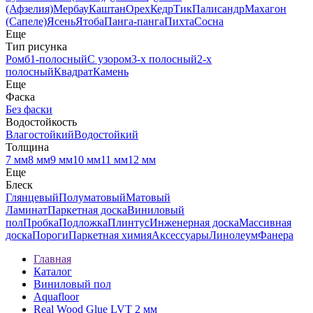
(Афзелия)
Мербау
Каштан
Орех
Кедр
Тик
Палисандр
Махагон
(Сапеле)
Ясень
Ятоба
Панга-панга
Пихта
Сосна
Еще
Тип рисунка
Ромб
1-полосный
С узором
3-х полосный
2-х
полосный
Квадрат
Камень
Еще
Фаска
Без фаски
Водостойкость
Влагостойкий
Водостойкий
Толщина
7 мм
8 мм
9 мм
10 мм
11 мм
12 мм
Еще
Блеск
Глянцевый
Полуматовый
Матовый
Ламинат
Паркетная доска
Виниловый
пол
Пробка
Подложка
Плинтус
Инженерная доска
Массивная
доска
Пороги
Паркетная химия
Аксессуары
Линолеум
Фанера
Главная
Каталог
Виниловый пол
Aquafloor
Real Wood Glue LVT 2 мм