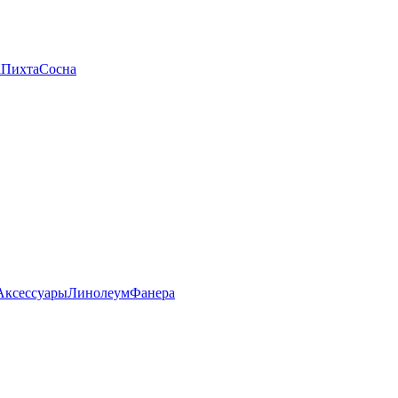
а
Пихта
Сосна
Аксессуары
Линолеум
Фанера