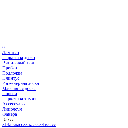
0
Ламинат
Паркетная доска
Виниловый пол
Пробка
Подложка
Плинтус
Инженерная доска
Массивная доска
Пороги
Паркетная химия
Аксессуары
Линолеум
Фанера
Класс
31
32 класс
33 класс
34 класс