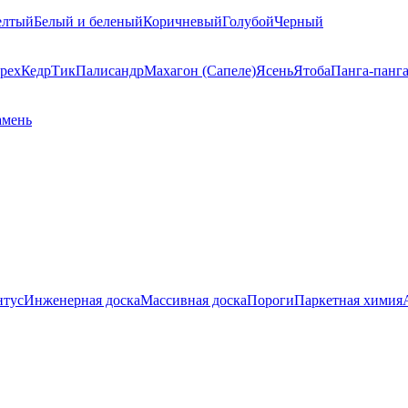
елтый
Белый и беленый
Коричневый
Голубой
Черный
рех
Кедр
Тик
Палисандр
Махагон (Сапеле)
Ясень
Ятоба
Панга-панг
амень
нтус
Инженерная доска
Массивная доска
Пороги
Паркетная химия