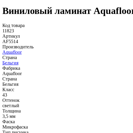
Виниловый ламинат Aquafloor
Код товара
11823
Артикул
AF5514
Производитель
Aquafloor
Страна
Бельгия
Фабрика
Aquafloor
Страна
Бельгия
Класс
43
Оттенок
светлый
Толщина
3,5 мм
Фаска
Микрофаска
Тип рисунка