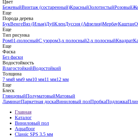
Цвет
Бежевый
Винтаж (состаренный)
Красный
Золотистый
Розовый
Ж
Еще
Порода дерева
Бук
Венге
Вяз (Ильм)
Дуб
Клен
Дуссия (Афзелия)
Мербау
Каштан
О
Еще
Тип рисунка
Ромб
1-полосный
С узором
3-х полосный
2-х полосный
Квадрат
К
Еще
Фаска
Без фаски
Водостойкость
Влагостойкий
Водостойкий
Толщина
7 мм
8 мм
9 мм
10 мм
11 мм
12 мм
Еще
Блеск
Глянцевый
Полуматовый
Матовый
Ламинат
Паркетная доска
Виниловый пол
Пробка
Подложка
Пли
Главная
Каталог
Виниловый пол
Aquafloor
Classic SPS 3.5 мм