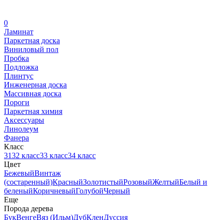
0
Ламинат
Паркетная доска
Виниловый пол
Пробка
Подложка
Плинтус
Инженерная доска
Массивная доска
Пороги
Паркетная химия
Аксессуары
Линолеум
Фанера
Класс
31
32 класс
33 класс
34 класс
Цвет
Бежевый
Винтаж
(состаренный)
Красный
Золотистый
Розовый
Желтый
Белый и
беленый
Коричневый
Голубой
Черный
Еще
Порода дерева
Бук
Венге
Вяз (Ильм)
Дуб
Клен
Дуссия