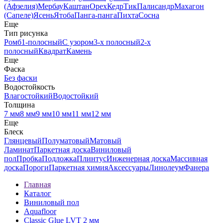
(Афзелия)
Мербау
Каштан
Орех
Кедр
Тик
Палисандр
Махагон
(Сапеле)
Ясень
Ятоба
Панга-панга
Пихта
Сосна
Еще
Тип рисунка
Ромб
1-полосный
С узором
3-х полосный
2-х
полосный
Квадрат
Камень
Еще
Фаска
Без фаски
Водостойкость
Влагостойкий
Водостойкий
Толщина
7 мм
8 мм
9 мм
10 мм
11 мм
12 мм
Еще
Блеск
Глянцевый
Полуматовый
Матовый
Ламинат
Паркетная доска
Виниловый
пол
Пробка
Подложка
Плинтус
Инженерная доска
Массивная
доска
Пороги
Паркетная химия
Аксессуары
Линолеум
Фанера
Главная
Каталог
Виниловый пол
Aquafloor
Classic Glue LVT 2 мм