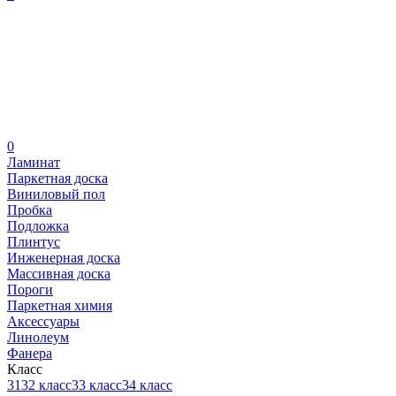
0
Ламинат
Паркетная доска
Виниловый пол
Пробка
Подложка
Плинтус
Инженерная доска
Массивная доска
Пороги
Паркетная химия
Аксессуары
Линолеум
Фанера
Класс
31
32 класс
33 класс
34 класс