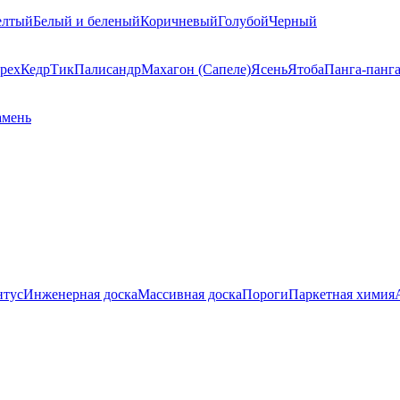
елтый
Белый и беленый
Коричневый
Голубой
Черный
рех
Кедр
Тик
Палисандр
Махагон (Сапеле)
Ясень
Ятоба
Панга-панг
амень
нтус
Инженерная доска
Массивная доска
Пороги
Паркетная химия