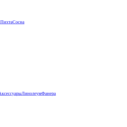
а
Пихта
Сосна
Аксессуары
Линолеум
Фанера