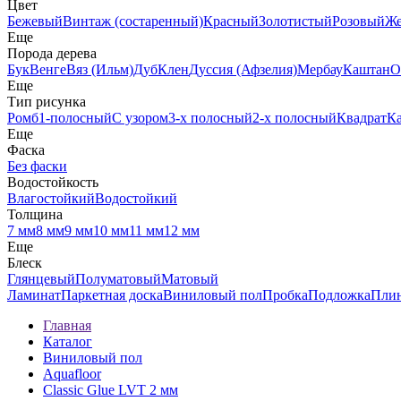
Цвет
Бежевый
Винтаж (состаренный)
Красный
Золотистый
Розовый
Ж
Еще
Порода дерева
Бук
Венге
Вяз (Ильм)
Дуб
Клен
Дуссия (Афзелия)
Мербау
Каштан
О
Еще
Тип рисунка
Ромб
1-полосный
С узором
3-х полосный
2-х полосный
Квадрат
К
Еще
Фаска
Без фаски
Водостойкость
Влагостойкий
Водостойкий
Толщина
7 мм
8 мм
9 мм
10 мм
11 мм
12 мм
Еще
Блеск
Глянцевый
Полуматовый
Матовый
Ламинат
Паркетная доска
Виниловый пол
Пробка
Подложка
Пли
Главная
Каталог
Виниловый пол
Aquafloor
Classic Glue LVT 2 мм