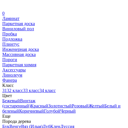
0
Ламинат
Паркетная доска
Виниловый пол
Пробка
Подложка
Плинтус
Инженерная доска
Массивная доска
Пороги
Паркетная химия
Аксессуары
Линолеум
Фанера
Класс
31
32 класс
33 класс
34 класс
Цвет
Бежевый
Винтаж
(состаренный)
Красный
Золотистый
Розовый
Желтый
Белый и
беленый
Коричневый
Голубой
Черный
Еще
Порода дерева
Бук
Венге
Вяз (Ильм)
Дуб
Клен
Дуссия