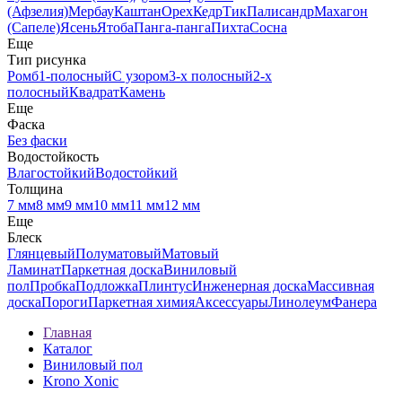
(Афзелия)
Мербау
Каштан
Орех
Кедр
Тик
Палисандр
Махагон
(Сапеле)
Ясень
Ятоба
Панга-панга
Пихта
Сосна
Еще
Тип рисунка
Ромб
1-полосный
С узором
3-х полосный
2-х
полосный
Квадрат
Камень
Еще
Фаска
Без фаски
Водостойкость
Влагостойкий
Водостойкий
Толщина
7 мм
8 мм
9 мм
10 мм
11 мм
12 мм
Еще
Блеск
Глянцевый
Полуматовый
Матовый
Ламинат
Паркетная доска
Виниловый
пол
Пробка
Подложка
Плинтус
Инженерная доска
Массивная
доска
Пороги
Паркетная химия
Аксессуары
Линолеум
Фанера
Главная
Каталог
Виниловый пол
Krono Xonic