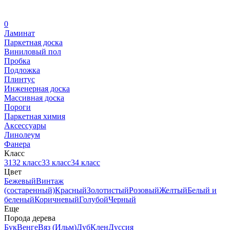
0
Ламинат
Паркетная доска
Виниловый пол
Пробка
Подложка
Плинтус
Инженерная доска
Массивная доска
Пороги
Паркетная химия
Аксессуары
Линолеум
Фанера
Класс
31
32 класс
33 класс
34 класс
Цвет
Бежевый
Винтаж
(состаренный)
Красный
Золотистый
Розовый
Желтый
Белый и
беленый
Коричневый
Голубой
Черный
Еще
Порода дерева
Бук
Венге
Вяз (Ильм)
Дуб
Клен
Дуссия