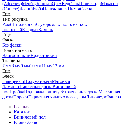
(Афзелия)
Мербау
Каштан
Орех
Кедр
Тик
Палисандр
Махагон
(Сапеле)
Ясень
Ятоба
Панга-панга
Пихта
Сосна
Еще
Тип рисунка
Ромб
1-полосный
С узором
3-х полосный
2-х
полосный
Квадрат
Камень
Еще
Фаска
Без фаски
Водостойкость
Влагостойкий
Водостойкий
Толщина
7 мм
8 мм
9 мм
10 мм
11 мм
12 мм
Еще
Блеск
Глянцевый
Полуматовый
Матовый
Ламинат
Паркетная доска
Виниловый
пол
Пробка
Подложка
Плинтус
Инженерная доска
Массивная
доска
Пороги
Паркетная химия
Аксессуары
Линолеум
Фанера
Главная
Каталог
Виниловый пол
Krono Xonic