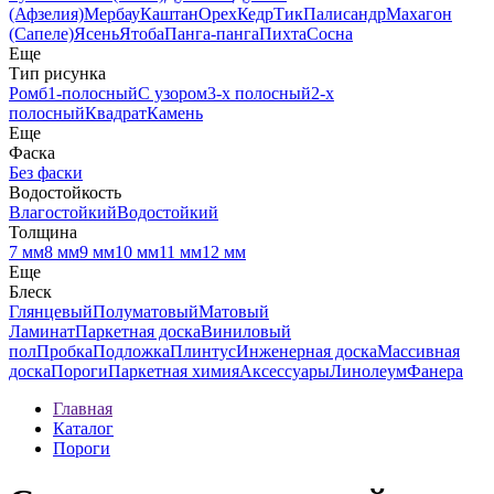
(Афзелия)
Мербау
Каштан
Орех
Кедр
Тик
Палисандр
Махагон
(Сапеле)
Ясень
Ятоба
Панга-панга
Пихта
Сосна
Еще
Тип рисунка
Ромб
1-полосный
С узором
3-х полосный
2-х
полосный
Квадрат
Камень
Еще
Фаска
Без фаски
Водостойкость
Влагостойкий
Водостойкий
Толщина
7 мм
8 мм
9 мм
10 мм
11 мм
12 мм
Еще
Блеск
Глянцевый
Полуматовый
Матовый
Ламинат
Паркетная доска
Виниловый
пол
Пробка
Подложка
Плинтус
Инженерная доска
Массивная
доска
Пороги
Паркетная химия
Аксессуары
Линолеум
Фанера
Главная
Каталог
Пороги