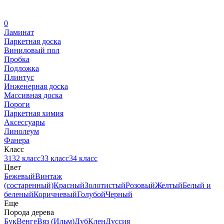
0
Ламинат
Паркетная доска
Виниловый пол
Пробка
Подложка
Плинтус
Инженерная доска
Массивная доска
Пороги
Паркетная химия
Аксессуары
Линолеум
Фанера
Класс
31
32 класс
33 класс
34 класс
Цвет
Бежевый
Винтаж
(состаренный)
Красный
Золотистый
Розовый
Желтый
Белый и
беленый
Коричневый
Голубой
Черный
Еще
Порода дерева
Бук
Венге
Вяз (Ильм)
Дуб
Клен
Дуссия