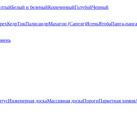
елтый
Белый и беленый
Коричневый
Голубой
Черный
рех
Кедр
Тик
Палисандр
Махагон (Сапеле)
Ясень
Ятоба
Панга-панг
амень
нтус
Инженерная доска
Массивная доска
Пороги
Паркетная химия