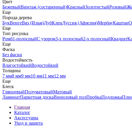
Цвет
Бежевый
Винтаж (состаренный)
Красный
Золотистый
Розовый
Ж
Еще
Порода дерева
Бук
Венге
Вяз (Ильм)
Дуб
Клен
Дуссия (Афзелия)
Мербау
Каштан
О
Еще
Тип рисунка
Ромб
1-полосный
С узором
3-х полосный
2-х полосный
Квадрат
К
Еще
Фаска
Без фаски
Водостойкость
Влагостойкий
Водостойкий
Толщина
7 мм
8 мм
9 мм
10 мм
11 мм
12 мм
Еще
Блеск
Глянцевый
Полуматовый
Матовый
Ламинат
Паркетная доска
Виниловый пол
Пробка
Подложка
Пли
Главная
Каталог
Аксессуары
Уход и защита