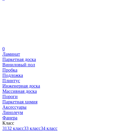
0
Ламинат
Паркетная доска
Виниловый пол
Пробка
Подложка
Плинтус
Инженерная доска
Массивная доска
Пороги
Паркетная химия
Аксессуары
Линолеум
Фанера
Класс
31
32 класс
33 класс
34 класс