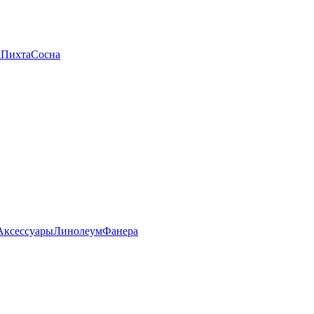
а
Пихта
Сосна
Аксессуары
Линолеум
Фанера