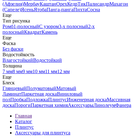
(Афзелия)
Мербау
Каштан
Орех
Кедр
Тик
Палисандр
Махагон
(Сапеле)
Ясень
Ятоба
Панга-панга
Пихта
Сосна
Еще
Тип рисунка
Ромб
1-полосный
С узором
3-х полосный
2-х
полосный
Квадрат
Камень
Еще
Фаска
Без фаски
Водостойкость
Влагостойкий
Водостойкий
Толщина
7 мм
8 мм
9 мм
10 мм
11 мм
12 мм
Еще
Блеск
Глянцевый
Полуматовый
Матовый
Ламинат
Паркетная доска
Виниловый
пол
Пробка
Подложка
Плинтус
Инженерная доска
Массивная
доска
Пороги
Паркетная химия
Аксессуары
Линолеум
Фанера
Главная
Каталог
Плинтус
Аксессуары для плинтуса