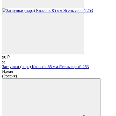
90 ₽
за
Заглушки (пара) Классик 85 мм Ясень серый 253
Идеал
(Россия)