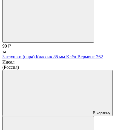
90 ₽
за
Заглушки (пара) Классик 85 мм Клён Вермонт 262
Идеал
(Россия)
В корзину