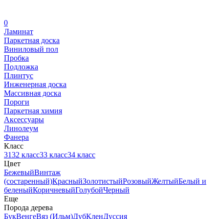
0
Ламинат
Паркетная доска
Виниловый пол
Пробка
Подложка
Плинтус
Инженерная доска
Массивная доска
Пороги
Паркетная химия
Аксессуары
Линолеум
Фанера
Класс
31
32 класс
33 класс
34 класс
Цвет
Бежевый
Винтаж
(состаренный)
Красный
Золотистый
Розовый
Желтый
Белый и
беленый
Коричневый
Голубой
Черный
Еще
Порода дерева
Бук
Венге
Вяз (Ильм)
Дуб
Клен
Дуссия