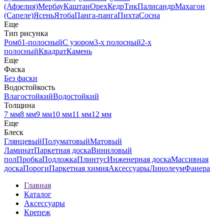
(Афзелия)
Мербау
Каштан
Орех
Кедр
Тик
Палисандр
Махагон
(Сапеле)
Ясень
Ятоба
Панга-панга
Пихта
Сосна
Еще
Тип рисунка
Ромб
1-полосный
С узором
3-х полосный
2-х
полосный
Квадрат
Камень
Еще
Фаска
Без фаски
Водостойкость
Влагостойкий
Водостойкий
Толщина
7 мм
8 мм
9 мм
10 мм
11 мм
12 мм
Еще
Блеск
Глянцевый
Полуматовый
Матовый
Ламинат
Паркетная доска
Виниловый
пол
Пробка
Подложка
Плинтус
Инженерная доска
Массивная
доска
Пороги
Паркетная химия
Аксессуары
Линолеум
Фанера
Главная
Каталог
Аксессуары
Крепеж