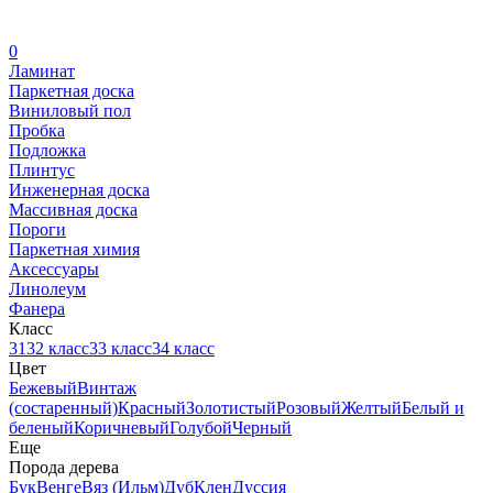
0
Ламинат
Паркетная доска
Виниловый пол
Пробка
Подложка
Плинтус
Инженерная доска
Массивная доска
Пороги
Паркетная химия
Аксессуары
Линолеум
Фанера
Класс
31
32 класс
33 класс
34 класс
Цвет
Бежевый
Винтаж
(состаренный)
Красный
Золотистый
Розовый
Желтый
Белый и
беленый
Коричневый
Голубой
Черный
Еще
Порода дерева
Бук
Венге
Вяз (Ильм)
Дуб
Клен
Дуссия