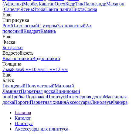
(Афзелия)
Мербау
Каштан
Орех
Кедр
Тик
Палисандр
Махагон
(Сапеле)
Ясень
Ятоба
Панга-панга
Пихта
Сосна
Еще
Тип рисунка
Ромб
1-полосный
С узором
3-х полосный
2-х
полосный
Квадрат
Камень
Еще
Фаска
Без фаски
Водостойкость
Влагостойкий
Водостойкий
Толщина
7 мм
8 мм
9 мм
10 мм
11 мм
12 мм
Еще
Блеск
Глянцевый
Полуматовый
Матовый
Ламинат
Паркетная доска
Виниловый
пол
Пробка
Подложка
Плинтус
Инженерная доска
Массивная
доска
Пороги
Паркетная химия
Аксессуары
Линолеум
Фанера
Главная
Каталог
Плинтус
Аксессуары для плинтуса