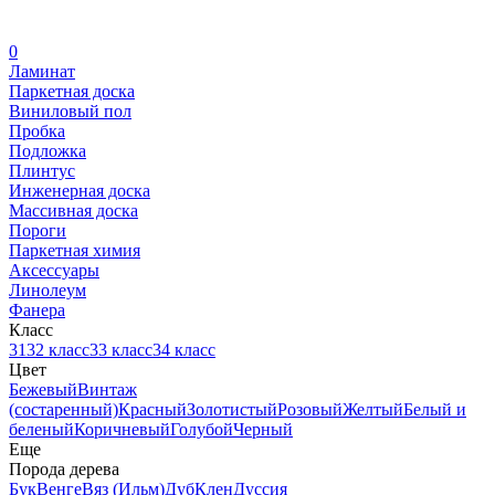
0
Ламинат
Паркетная доска
Виниловый пол
Пробка
Подложка
Плинтус
Инженерная доска
Массивная доска
Пороги
Паркетная химия
Аксессуары
Линолеум
Фанера
Класс
31
32 класс
33 класс
34 класс
Цвет
Бежевый
Винтаж
(состаренный)
Красный
Золотистый
Розовый
Желтый
Белый и
беленый
Коричневый
Голубой
Черный
Еще
Порода дерева
Бук
Венге
Вяз (Ильм)
Дуб
Клен
Дуссия