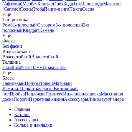
(Афзелия)
Мербау
Каштан
Орех
Кедр
Тик
Палисандр
Махагон
(Сапеле)
Ясень
Ятоба
Панга-панга
Пихта
Сосна
Еще
Тип рисунка
Ромб
1-полосный
С узором
3-х полосный
2-х
полосный
Квадрат
Камень
Еще
Фаска
Без фаски
Водостойкость
Влагостойкий
Водостойкий
Толщина
7 мм
8 мм
9 мм
10 мм
11 мм
12 мм
Еще
Блеск
Глянцевый
Полуматовый
Матовый
Ламинат
Паркетная доска
Виниловый
пол
Пробка
Подложка
Плинтус
Инженерная доска
Массивная
доска
Пороги
Паркетная химия
Аксессуары
Линолеум
Фанера
Главная
Каталог
Аксессуары
Кольца и накладки