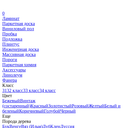
0
Ламинат
Паркетная доска
Виниловый пол
Пробка
Подложка
Плинтус
Инженерная доска
Массивная доска
Пороги
Паркетная химия
Аксессуары
Линолеум
Фанера
Класс
31
32 класс
33 класс
34 класс
Цвет
Бежевый
Винтаж
(состаренный)
Красный
Золотистый
Розовый
Желтый
Белый и
беленый
Коричневый
Голубой
Черный
Еще
Порода дерева
Бук
Венге
Вяз (Ильм)
Дуб
Клен
Дуссия