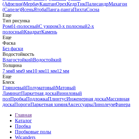
(Афзелия)
Мербау
Каштан
Орех
Кедр
Тик
Палисандр
Махагон
(Сапеле)
Ясень
Ятоба
Панга-панга
Пихта
Сосна
Еще
Тип рисунка
Ромб
1-полосный
С узором
3-х полосный
2-х
полосный
Квадрат
Камень
Еще
Фаска
Без фаски
Водостойкость
Влагостойкий
Водостойкий
Толщина
7 мм
8 мм
9 мм
10 мм
11 мм
12 мм
Еще
Блеск
Глянцевый
Полуматовый
Матовый
Ламинат
Паркетная доска
Виниловый
пол
Пробка
Подложка
Плинтус
Инженерная доска
Массивная
доска
Пороги
Паркетная химия
Аксессуары
Линолеум
Фанера
Главная
Каталог
Пробка
Пробковые полы
Wicanders