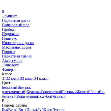
0
Ламинат
Паркетная доска
Виниловый пол
Пробка
Подложка
Плинтус
Инженерная доска
Массивная доска
Пороги
Паркетная химия
Аксессуары
Линолеум
Фанера
Класс
31
32 класс
33 класс
34 класс
Цвет
Бежевый
Винтаж
(состаренный)
Красный
Золотистый
Розовый
Желтый
Белый и
беленый
Коричневый
Голубой
Черный
Еще
Порода дерева
Бук
Венге
Вяз (Ильм)
Дуб
Клен
Дуссия