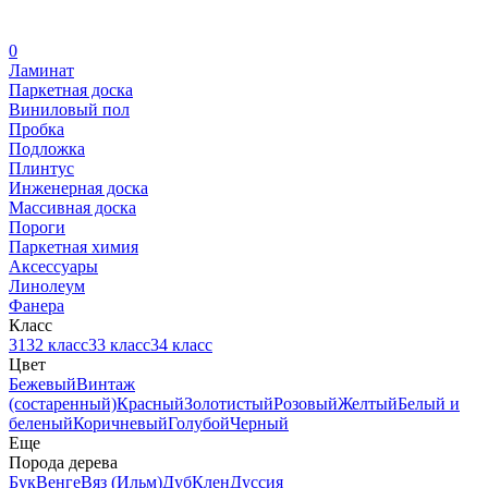
0
Ламинат
Паркетная доска
Виниловый пол
Пробка
Подложка
Плинтус
Инженерная доска
Массивная доска
Пороги
Паркетная химия
Аксессуары
Линолеум
Фанера
Класс
31
32 класс
33 класс
34 класс
Цвет
Бежевый
Винтаж
(состаренный)
Красный
Золотистый
Розовый
Желтый
Белый и
беленый
Коричневый
Голубой
Черный
Еще
Порода дерева
Бук
Венге
Вяз (Ильм)
Дуб
Клен
Дуссия