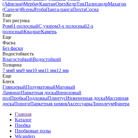
(Афзелия)
Мербау
Каштан
Орех
Кедр
Тик
Палисандр
Махагон
(Сапеле)
Ясень
Ятоба
Панга-панга
Пихта
Сосна
Еще
Тип рисунка
Ромб
1-полосный
С узором
3-х полосный
2-х
полосный
Квадрат
Камень
Еще
Фаска
Без фаски
Водостойкость
Влагостойкий
Водостойкий
Толщина
7 мм
8 мм
9 мм
10 мм
11 мм
12 мм
Еще
Блеск
Глянцевый
Полуматовый
Матовый
Ламинат
Паркетная доска
Виниловый
пол
Пробка
Подложка
Плинтус
Инженерная доска
Массивная
доска
Пороги
Паркетная химия
Аксессуары
Линолеум
Фанера
Главная
Каталог
Пробка
Пробковые полы
Wicanders