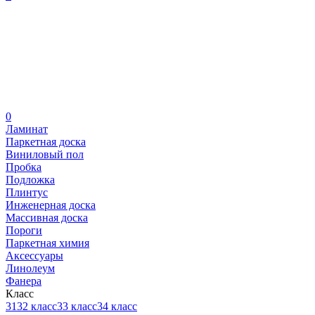
0
Ламинат
Паркетная доска
Виниловый пол
Пробка
Подложка
Плинтус
Инженерная доска
Массивная доска
Пороги
Паркетная химия
Аксессуары
Линолеум
Фанера
Класс
31
32 класс
33 класс
34 класс