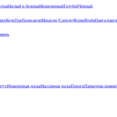
елтый
Белый и беленый
Коричневый
Голубой
Черный
рех
Кедр
Тик
Палисандр
Махагон (Сапеле)
Ясень
Ятоба
Панга-панг
амень
нтус
Инженерная доска
Массивная доска
Пороги
Паркетная химия