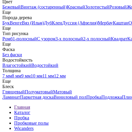
Цвет
Бежевый
Винтаж (состаренный)
Красный
Золотистый
Розовый
Ж
Еще
Порода дерева
Бук
Венге
Вяз (Ильм)
Дуб
Клен
Дуссия (Афзелия)
Мербау
Каштан
О
Еще
Тип рисунка
Ромб
1-полосный
С узором
3-х полосный
2-х полосный
Квадрат
К
Еще
Фаска
Без фаски
Водостойкость
Влагостойкий
Водостойкий
Толщина
7 мм
8 мм
9 мм
10 мм
11 мм
12 мм
Еще
Блеск
Глянцевый
Полуматовый
Матовый
Ламинат
Паркетная доска
Виниловый пол
Пробка
Подложка
Пли
Главная
Каталог
Пробка
Пробковые полы
Wicanders