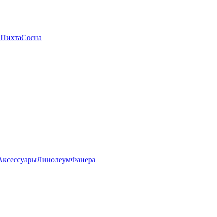
а
Пихта
Сосна
Аксессуары
Линолеум
Фанера