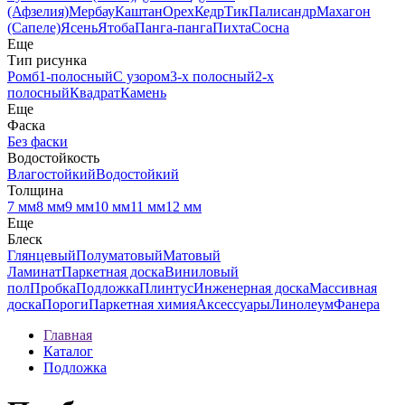
(Афзелия)
Мербау
Каштан
Орех
Кедр
Тик
Палисандр
Махагон
(Сапеле)
Ясень
Ятоба
Панга-панга
Пихта
Сосна
Еще
Тип рисунка
Ромб
1-полосный
С узором
3-х полосный
2-х
полосный
Квадрат
Камень
Еще
Фаска
Без фаски
Водостойкость
Влагостойкий
Водостойкий
Толщина
7 мм
8 мм
9 мм
10 мм
11 мм
12 мм
Еще
Блеск
Глянцевый
Полуматовый
Матовый
Ламинат
Паркетная доска
Виниловый
пол
Пробка
Подложка
Плинтус
Инженерная доска
Массивная
доска
Пороги
Паркетная химия
Аксессуары
Линолеум
Фанера
Главная
Каталог
Подложка