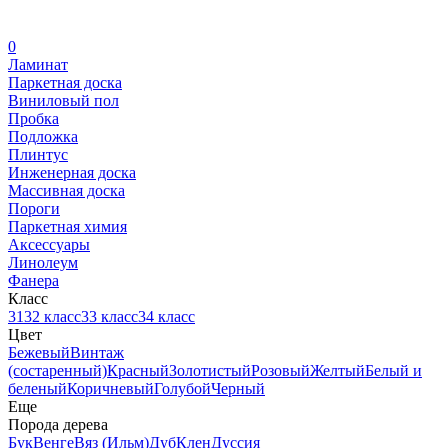
0
Ламинат
Паркетная доска
Виниловый пол
Пробка
Подложка
Плинтус
Инженерная доска
Массивная доска
Пороги
Паркетная химия
Аксессуары
Линолеум
Фанера
Класс
31
32 класс
33 класс
34 класс
Цвет
Бежевый
Винтаж
(состаренный)
Красный
Золотистый
Розовый
Желтый
Белый и
беленый
Коричневый
Голубой
Черный
Еще
Порода дерева
Бук
Венге
Вяз (Ильм)
Дуб
Клен
Дуссия