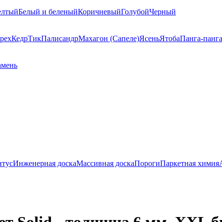
елтый
Белый и беленый
Коричневый
Голубой
Черный
рех
Кедр
Тик
Палисандр
Махагон (Сапеле)
Ясень
Ятоба
Панга-панг
амень
нтус
Инженерная доска
Массивная доска
Пороги
Паркетная химия