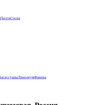
а
Пихта
Сосна
Аксессуары
Линолеум
Фанера