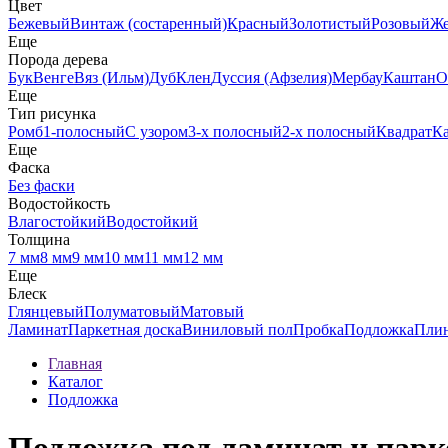
Цвет
Бежевый
Винтаж (состаренный)
Красный
Золотистый
Розовый
Ж
Еще
Порода дерева
Бук
Венге
Вяз (Ильм)
Дуб
Клен
Дуссия (Афзелия)
Мербау
Каштан
О
Еще
Тип рисунка
Ромб
1-полосный
С узором
3-х полосный
2-х полосный
Квадрат
К
Еще
Фаска
Без фаски
Водостойкость
Влагостойкий
Водостойкий
Толщина
7 мм
8 мм
9 мм
10 мм
11 мм
12 мм
Еще
Блеск
Глянцевый
Полуматовый
Матовый
Ламинат
Паркетная доска
Виниловый пол
Пробка
Подложка
Пли
Главная
Каталог
Подложка