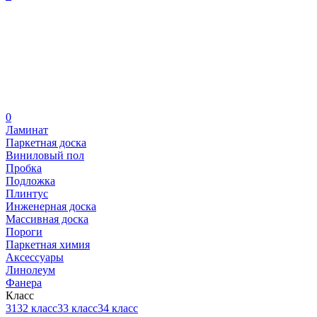
0
Ламинат
Паркетная доска
Виниловый пол
Пробка
Подложка
Плинтус
Инженерная доска
Массивная доска
Пороги
Паркетная химия
Аксессуары
Линолеум
Фанера
Класс
31
32 класс
33 класс
34 класс