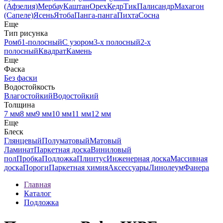
(Афзелия)
Мербау
Каштан
Орех
Кедр
Тик
Палисандр
Махагон
(Сапеле)
Ясень
Ятоба
Панга-панга
Пихта
Сосна
Еще
Тип рисунка
Ромб
1-полосный
С узором
3-х полосный
2-х
полосный
Квадрат
Камень
Еще
Фаска
Без фаски
Водостойкость
Влагостойкий
Водостойкий
Толщина
7 мм
8 мм
9 мм
10 мм
11 мм
12 мм
Еще
Блеск
Глянцевый
Полуматовый
Матовый
Ламинат
Паркетная доска
Виниловый
пол
Пробка
Подложка
Плинтус
Инженерная доска
Массивная
доска
Пороги
Паркетная химия
Аксессуары
Линолеум
Фанера
Главная
Каталог
Подложка