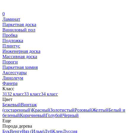
0
Ламинат
Паркетная доска
Виниловый пол
Пробка
Подложка
Плинтус
Инженерная доска
Массивная доска
Пороги
Паркетная химия
Аксессуары
Линолеум
Фанера
Класс
31
32 класс
33 класс
34 класс
Цвет
Бежевый
Винтаж
(состаренный)
Красный
Золотистый
Розовый
Желтый
Белый и
беленый
Коричневый
Голубой
Черный
Еще
Порода дерева
Бук
Венге
Вяз (Ильм)
Дуб
Клен
Дуссия