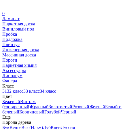
0
Ламинат
Паркетная доска
Виниловый пол
Пробка
Подложка
Плинтус
Инженерная доска
Массивная доска
Пороги
Паркетная химия
Аксессуары
Линолеум
Фанера
Класс
31
32 класс
33 класс
34 класс
Цвет
Бежевый
Винтаж
(состаренный)
Красный
Золотистый
Розовый
Желтый
Белый и
беленый
Коричневый
Голубой
Черный
Еще
Порода дерева
Бук
Венге
Вяз (Ильм)
Дуб
Клен
Дуссия