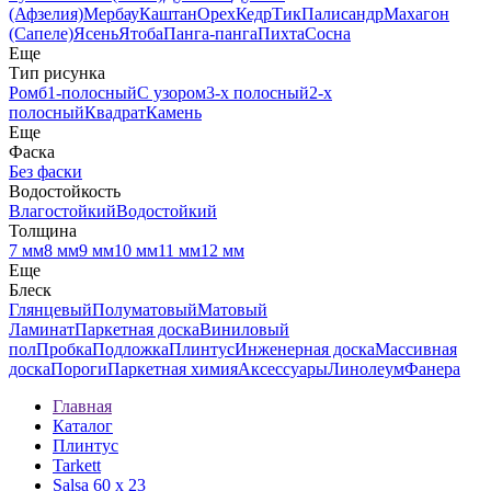
(Афзелия)
Мербау
Каштан
Орех
Кедр
Тик
Палисандр
Махагон
(Сапеле)
Ясень
Ятоба
Панга-панга
Пихта
Сосна
Еще
Тип рисунка
Ромб
1-полосный
С узором
3-х полосный
2-х
полосный
Квадрат
Камень
Еще
Фаска
Без фаски
Водостойкость
Влагостойкий
Водостойкий
Толщина
7 мм
8 мм
9 мм
10 мм
11 мм
12 мм
Еще
Блеск
Глянцевый
Полуматовый
Матовый
Ламинат
Паркетная доска
Виниловый
пол
Пробка
Подложка
Плинтус
Инженерная доска
Массивная
доска
Пороги
Паркетная химия
Аксессуары
Линолеум
Фанера
Главная
Каталог
Плинтус
Tarkett
Salsa 60 х 23