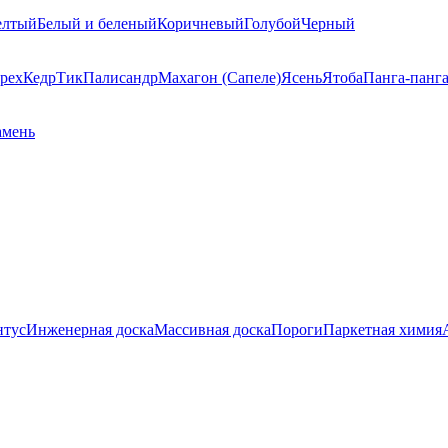
елтый
Белый и беленый
Коричневый
Голубой
Черный
рех
Кедр
Тик
Палисандр
Махагон (Сапеле)
Ясень
Ятоба
Панга-панг
амень
нтус
Инженерная доска
Массивная доска
Пороги
Паркетная химия