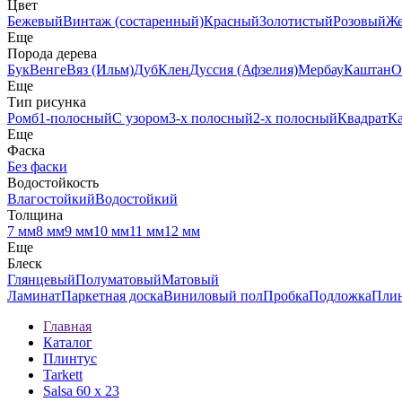
Цвет
Бежевый
Винтаж (состаренный)
Красный
Золотистый
Розовый
Ж
Еще
Порода дерева
Бук
Венге
Вяз (Ильм)
Дуб
Клен
Дуссия (Афзелия)
Мербау
Каштан
О
Еще
Тип рисунка
Ромб
1-полосный
С узором
3-х полосный
2-х полосный
Квадрат
К
Еще
Фаска
Без фаски
Водостойкость
Влагостойкий
Водостойкий
Толщина
7 мм
8 мм
9 мм
10 мм
11 мм
12 мм
Еще
Блеск
Глянцевый
Полуматовый
Матовый
Ламинат
Паркетная доска
Виниловый пол
Пробка
Подложка
Пли
Главная
Каталог
Плинтус
Tarkett
Salsa 60 х 23