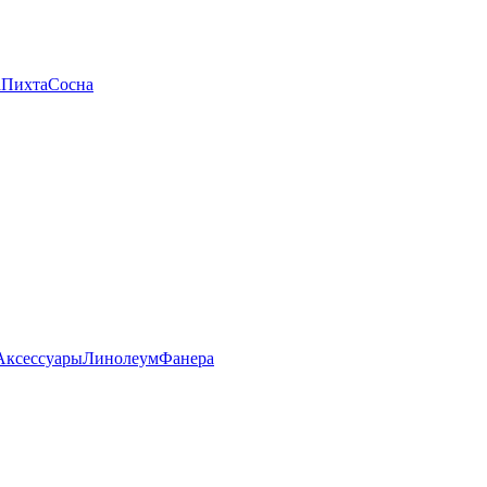
а
Пихта
Сосна
Аксессуары
Линолеум
Фанера