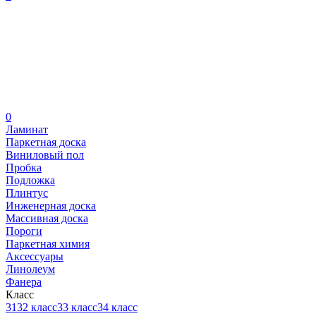
0
Ламинат
Паркетная доска
Виниловый пол
Пробка
Подложка
Плинтус
Инженерная доска
Массивная доска
Пороги
Паркетная химия
Аксессуары
Линолеум
Фанера
Класс
31
32 класс
33 класс
34 класс