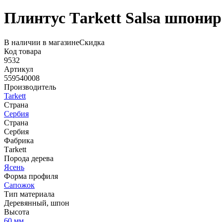
Плинтус Тarkett Salsa шпонир
В наличии в магазине
Скидка
Код товара
9532
Артикул
559540008
Производитель
Tarkett
Страна
Сербия
Страна
Сербия
Фабрика
Тarkett
Порода дерева
Ясень
Форма профиля
Сапожок
Тип материала
Деревянный, шпон
Высота
60 мм