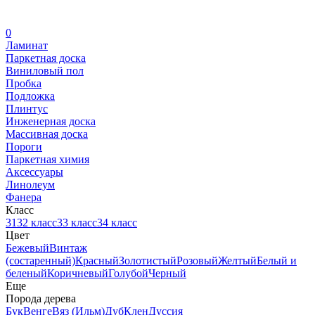
0
Ламинат
Паркетная доска
Виниловый пол
Пробка
Подложка
Плинтус
Инженерная доска
Массивная доска
Пороги
Паркетная химия
Аксессуары
Линолеум
Фанера
Класс
31
32 класс
33 класс
34 класс
Цвет
Бежевый
Винтаж
(состаренный)
Красный
Золотистый
Розовый
Желтый
Белый и
беленый
Коричневый
Голубой
Черный
Еще
Порода дерева
Бук
Венге
Вяз (Ильм)
Дуб
Клен
Дуссия