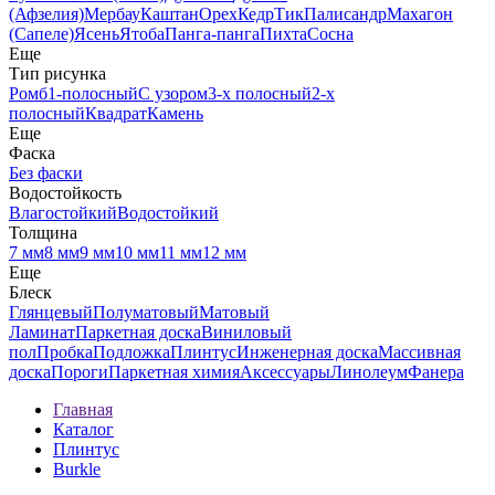
(Афзелия)
Мербау
Каштан
Орех
Кедр
Тик
Палисандр
Махагон
(Сапеле)
Ясень
Ятоба
Панга-панга
Пихта
Сосна
Еще
Тип рисунка
Ромб
1-полосный
С узором
3-х полосный
2-х
полосный
Квадрат
Камень
Еще
Фаска
Без фаски
Водостойкость
Влагостойкий
Водостойкий
Толщина
7 мм
8 мм
9 мм
10 мм
11 мм
12 мм
Еще
Блеск
Глянцевый
Полуматовый
Матовый
Ламинат
Паркетная доска
Виниловый
пол
Пробка
Подложка
Плинтус
Инженерная доска
Массивная
доска
Пороги
Паркетная химия
Аксессуары
Линолеум
Фанера
Главная
Каталог
Плинтус
Burkle