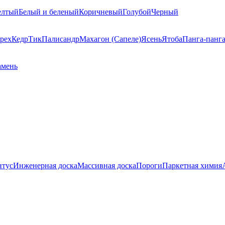
елтый
Белый и беленый
Коричневый
Голубой
Черный
рех
Кедр
Тик
Палисандр
Махагон (Сапеле)
Ясень
Ятоба
Панга-панг
амень
нтус
Инженерная доска
Массивная доска
Пороги
Паркетная химия