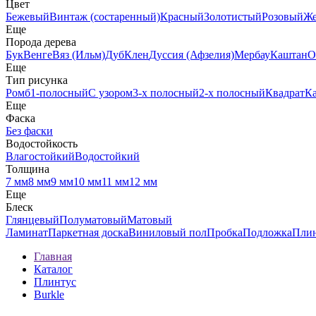
Цвет
Бежевый
Винтаж (состаренный)
Красный
Золотистый
Розовый
Ж
Еще
Порода дерева
Бук
Венге
Вяз (Ильм)
Дуб
Клен
Дуссия (Афзелия)
Мербау
Каштан
О
Еще
Тип рисунка
Ромб
1-полосный
С узором
3-х полосный
2-х полосный
Квадрат
К
Еще
Фаска
Без фаски
Водостойкость
Влагостойкий
Водостойкий
Толщина
7 мм
8 мм
9 мм
10 мм
11 мм
12 мм
Еще
Блеск
Глянцевый
Полуматовый
Матовый
Ламинат
Паркетная доска
Виниловый пол
Пробка
Подложка
Пли
Главная
Каталог
Плинтус
Burkle