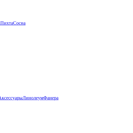
а
Пихта
Сосна
Аксессуары
Линолеум
Фанера