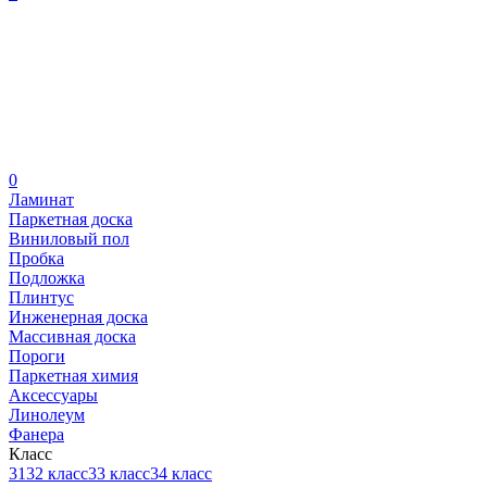
0
Ламинат
Паркетная доска
Виниловый пол
Пробка
Подложка
Плинтус
Инженерная доска
Массивная доска
Пороги
Паркетная химия
Аксессуары
Линолеум
Фанера
Класс
31
32 класс
33 класс
34 класс