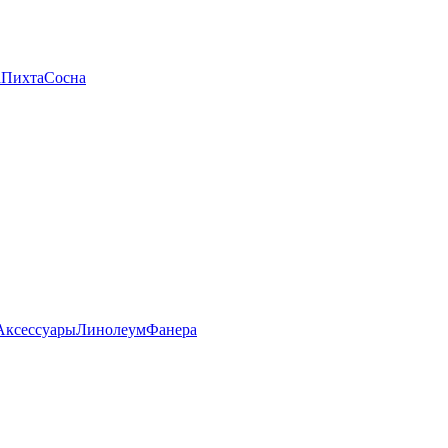
а
Пихта
Сосна
Аксессуары
Линолеум
Фанера