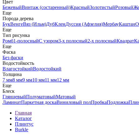
Цвет
Бежевый
Винтаж (состаренный)
Красный
Золотистый
Розовый
Ж
Еще
Порода дерева
Бук
Венге
Вяз (Ильм)
Дуб
Клен
Дуссия (Афзелия)
Мербау
Каштан
О
Еще
Тип рисунка
Ромб
1-полосный
С узором
3-х полосный
2-х полосный
Квадрат
К
Еще
Фаска
Без фаски
Водостойкость
Влагостойкий
Водостойкий
Толщина
7 мм
8 мм
9 мм
10 мм
11 мм
12 мм
Еще
Блеск
Глянцевый
Полуматовый
Матовый
Ламинат
Паркетная доска
Виниловый пол
Пробка
Подложка
Пли
Главная
Каталог
Плинтус
Burkle