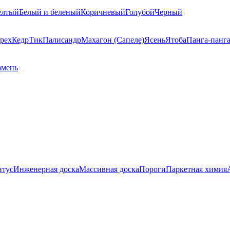
елтый
Белый и беленый
Коричневый
Голубой
Черный
рех
Кедр
Тик
Палисандр
Махагон (Сапеле)
Ясень
Ятоба
Панга-панг
амень
нтус
Инженерная доска
Массивная доска
Пороги
Паркетная химия