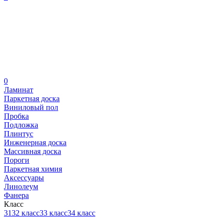
0
Ламинат
Паркетная доска
Виниловый пол
Пробка
Подложка
Плинтус
Инженерная доска
Массивная доска
Пороги
Паркетная химия
Аксессуары
Линолеум
Фанера
Класс
31
32 класс
33 класс
34 класс