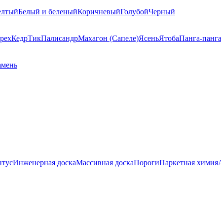
елтый
Белый и беленый
Коричневый
Голубой
Черный
рех
Кедр
Тик
Палисандр
Махагон (Сапеле)
Ясень
Ятоба
Панга-панг
амень
нтус
Инженерная доска
Массивная доска
Пороги
Паркетная химия