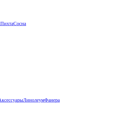
а
Пихта
Сосна
Аксессуары
Линолеум
Фанера