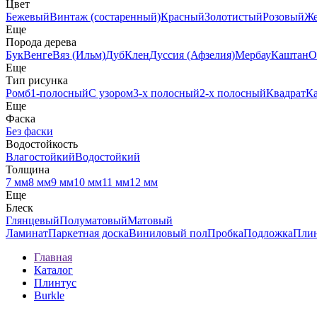
Цвет
Бежевый
Винтаж (состаренный)
Красный
Золотистый
Розовый
Ж
Еще
Порода дерева
Бук
Венге
Вяз (Ильм)
Дуб
Клен
Дуссия (Афзелия)
Мербау
Каштан
О
Еще
Тип рисунка
Ромб
1-полосный
С узором
3-х полосный
2-х полосный
Квадрат
К
Еще
Фаска
Без фаски
Водостойкость
Влагостойкий
Водостойкий
Толщина
7 мм
8 мм
9 мм
10 мм
11 мм
12 мм
Еще
Блеск
Глянцевый
Полуматовый
Матовый
Ламинат
Паркетная доска
Виниловый пол
Пробка
Подложка
Пли
Главная
Каталог
Плинтус
Burkle