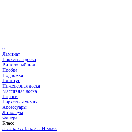
0
Ламинат
Паркетная доска
Виниловый пол
Пробка
Подложка
Плинтус
Инженерная доска
Массивная доска
Пороги
Паркетная химия
Аксессуары
Линолеум
Фанера
Класс
31
32 класс
33 класс
34 класс