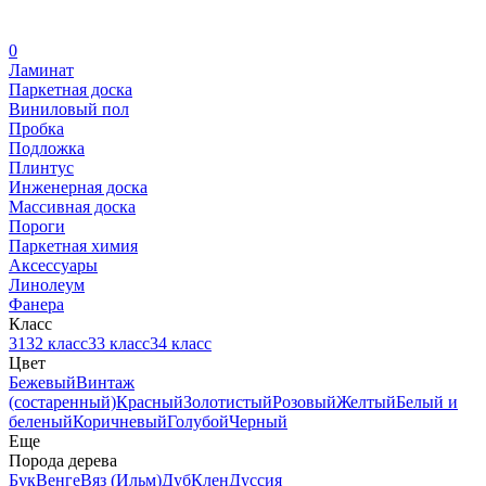
0
Ламинат
Паркетная доска
Виниловый пол
Пробка
Подложка
Плинтус
Инженерная доска
Массивная доска
Пороги
Паркетная химия
Аксессуары
Линолеум
Фанера
Класс
31
32 класс
33 класс
34 класс
Цвет
Бежевый
Винтаж
(состаренный)
Красный
Золотистый
Розовый
Желтый
Белый и
беленый
Коричневый
Голубой
Черный
Еще
Порода дерева
Бук
Венге
Вяз (Ильм)
Дуб
Клен
Дуссия