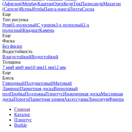
(Афзелия)
Мербау
Каштан
Орех
Кедр
Тик
Палисандр
Махагон
(Сапеле)
Ясень
Ятоба
Панга-панга
Пихта
Сосна
Еще
Тип рисунка
Ромб
1-полосный
С узором
3-х полосный
2-х
полосный
Квадрат
Камень
Еще
Фаска
Без фаски
Водостойкость
Влагостойкий
Водостойкий
Толщина
7 мм
8 мм
9 мм
10 мм
11 мм
12 мм
Еще
Блеск
Глянцевый
Полуматовый
Матовый
Ламинат
Паркетная доска
Виниловый
пол
Пробка
Подложка
Плинтус
Инженерная доска
Массивная
доска
Пороги
Паркетная химия
Аксессуары
Линолеум
Фанера
Главная
Каталог
Плинтус
Burkle