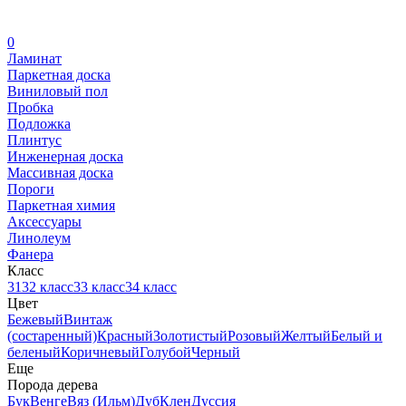
0
Ламинат
Паркетная доска
Виниловый пол
Пробка
Подложка
Плинтус
Инженерная доска
Массивная доска
Пороги
Паркетная химия
Аксессуары
Линолеум
Фанера
Класс
31
32 класс
33 класс
34 класс
Цвет
Бежевый
Винтаж
(состаренный)
Красный
Золотистый
Розовый
Желтый
Белый и
беленый
Коричневый
Голубой
Черный
Еще
Порода дерева
Бук
Венге
Вяз (Ильм)
Дуб
Клен
Дуссия