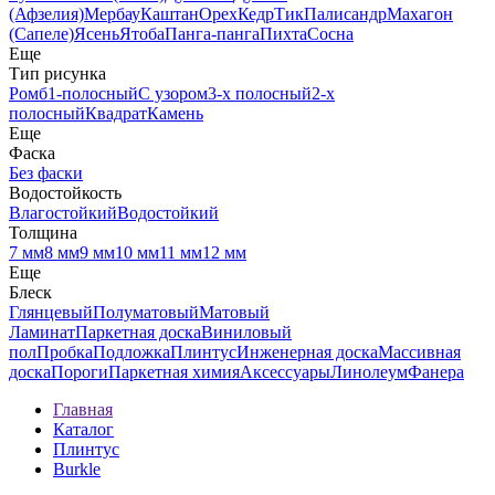
(Афзелия)
Мербау
Каштан
Орех
Кедр
Тик
Палисандр
Махагон
(Сапеле)
Ясень
Ятоба
Панга-панга
Пихта
Сосна
Еще
Тип рисунка
Ромб
1-полосный
С узором
3-х полосный
2-х
полосный
Квадрат
Камень
Еще
Фаска
Без фаски
Водостойкость
Влагостойкий
Водостойкий
Толщина
7 мм
8 мм
9 мм
10 мм
11 мм
12 мм
Еще
Блеск
Глянцевый
Полуматовый
Матовый
Ламинат
Паркетная доска
Виниловый
пол
Пробка
Подложка
Плинтус
Инженерная доска
Массивная
доска
Пороги
Паркетная химия
Аксессуары
Линолеум
Фанера
Главная
Каталог
Плинтус
Burkle