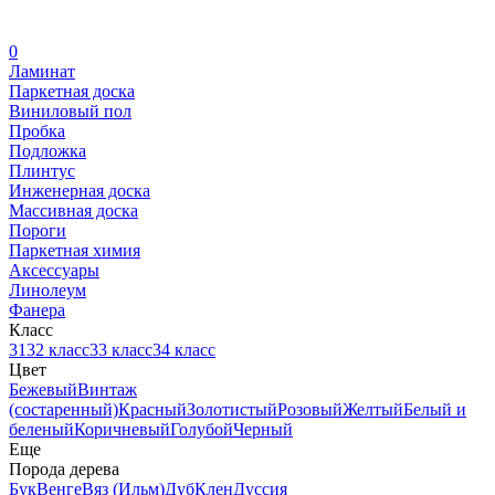
0
Ламинат
Паркетная доска
Виниловый пол
Пробка
Подложка
Плинтус
Инженерная доска
Массивная доска
Пороги
Паркетная химия
Аксессуары
Линолеум
Фанера
Класс
31
32 класс
33 класс
34 класс
Цвет
Бежевый
Винтаж
(состаренный)
Красный
Золотистый
Розовый
Желтый
Белый и
беленый
Коричневый
Голубой
Черный
Еще
Порода дерева
Бук
Венге
Вяз (Ильм)
Дуб
Клен
Дуссия