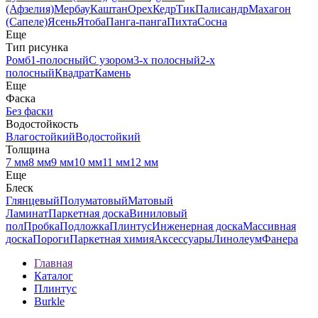
(Афзелия)
Мербау
Каштан
Орех
Кедр
Тик
Палисандр
Махагон
(Сапеле)
Ясень
Ятоба
Панга-панга
Пихта
Сосна
Еще
Тип рисунка
Ромб
1-полосный
С узором
3-х полосный
2-х
полосный
Квадрат
Камень
Еще
Фаска
Без фаски
Водостойкость
Влагостойкий
Водостойкий
Толщина
7 мм
8 мм
9 мм
10 мм
11 мм
12 мм
Еще
Блеск
Глянцевый
Полуматовый
Матовый
Ламинат
Паркетная доска
Виниловый
пол
Пробка
Подложка
Плинтус
Инженерная доска
Массивная
доска
Пороги
Паркетная химия
Аксессуары
Линолеум
Фанера
Главная
Каталог
Плинтус
Burkle