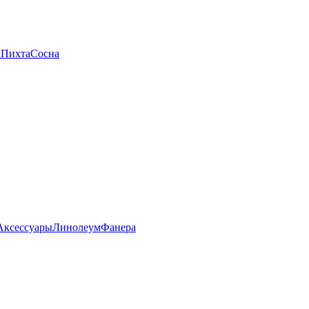
а
Пихта
Сосна
Аксессуары
Линолеум
Фанера