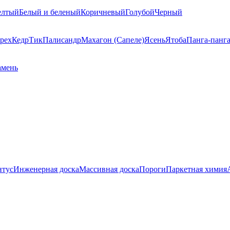
елтый
Белый и беленый
Коричневый
Голубой
Черный
рех
Кедр
Тик
Палисандр
Махагон (Сапеле)
Ясень
Ятоба
Панга-панг
амень
нтус
Инженерная доска
Массивная доска
Пороги
Паркетная химия