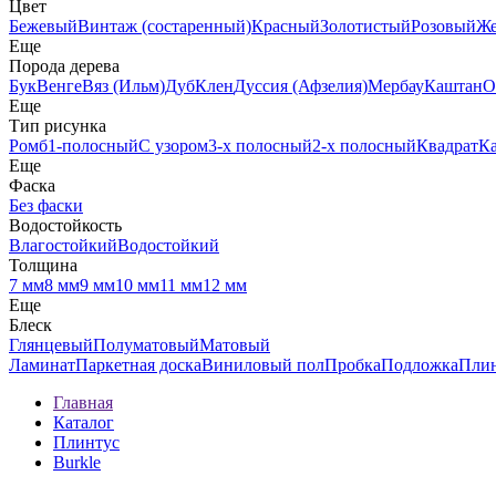
Цвет
Бежевый
Винтаж (состаренный)
Красный
Золотистый
Розовый
Ж
Еще
Порода дерева
Бук
Венге
Вяз (Ильм)
Дуб
Клен
Дуссия (Афзелия)
Мербау
Каштан
О
Еще
Тип рисунка
Ромб
1-полосный
С узором
3-х полосный
2-х полосный
Квадрат
К
Еще
Фаска
Без фаски
Водостойкость
Влагостойкий
Водостойкий
Толщина
7 мм
8 мм
9 мм
10 мм
11 мм
12 мм
Еще
Блеск
Глянцевый
Полуматовый
Матовый
Ламинат
Паркетная доска
Виниловый пол
Пробка
Подложка
Пли
Главная
Каталог
Плинтус
Burkle