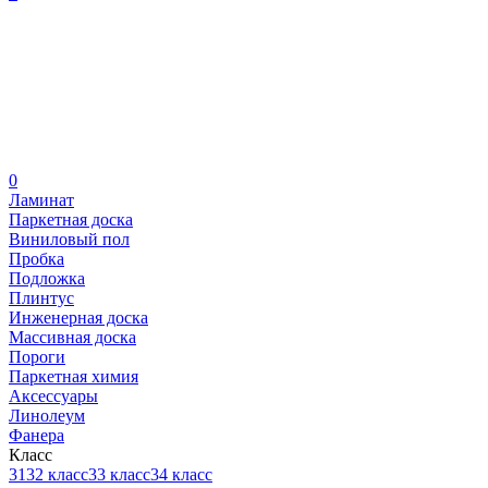
0
Ламинат
Паркетная доска
Виниловый пол
Пробка
Подложка
Плинтус
Инженерная доска
Массивная доска
Пороги
Паркетная химия
Аксессуары
Линолеум
Фанера
Класс
31
32 класс
33 класс
34 класс