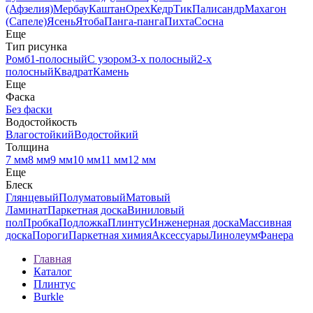
(Афзелия)
Мербау
Каштан
Орех
Кедр
Тик
Палисандр
Махагон
(Сапеле)
Ясень
Ятоба
Панга-панга
Пихта
Сосна
Еще
Тип рисунка
Ромб
1-полосный
С узором
3-х полосный
2-х
полосный
Квадрат
Камень
Еще
Фаска
Без фаски
Водостойкость
Влагостойкий
Водостойкий
Толщина
7 мм
8 мм
9 мм
10 мм
11 мм
12 мм
Еще
Блеск
Глянцевый
Полуматовый
Матовый
Ламинат
Паркетная доска
Виниловый
пол
Пробка
Подложка
Плинтус
Инженерная доска
Массивная
доска
Пороги
Паркетная химия
Аксессуары
Линолеум
Фанера
Главная
Каталог
Плинтус
Burkle