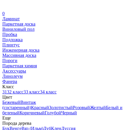
0
Ламинат
Паркетная доска
Виниловый пол
Пробка
Подложка
Плинтус
Инженерная доска
Массивная доска
Пороги
Паркетная химия
Аксессуары
Линолеум
Фанера
Класс
31
32 класс
33 класс
34 класс
Цвет
Бежевый
Винтаж
(состаренный)
Красный
Золотистый
Розовый
Желтый
Белый и
беленый
Коричневый
Голубой
Черный
Еще
Порода дерева
Бук
Венге
Вяз (Ильм)
Дуб
Клен
Дуссия