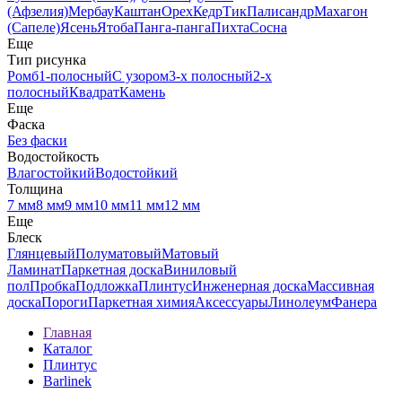
(Афзелия)
Мербау
Каштан
Орех
Кедр
Тик
Палисандр
Махагон
(Сапеле)
Ясень
Ятоба
Панга-панга
Пихта
Сосна
Еще
Тип рисунка
Ромб
1-полосный
С узором
3-х полосный
2-х
полосный
Квадрат
Камень
Еще
Фаска
Без фаски
Водостойкость
Влагостойкий
Водостойкий
Толщина
7 мм
8 мм
9 мм
10 мм
11 мм
12 мм
Еще
Блеск
Глянцевый
Полуматовый
Матовый
Ламинат
Паркетная доска
Виниловый
пол
Пробка
Подложка
Плинтус
Инженерная доска
Массивная
доска
Пороги
Паркетная химия
Аксессуары
Линолеум
Фанера
Главная
Каталог
Плинтус
Barlinek