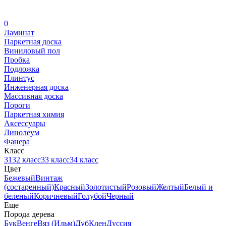
0
Ламинат
Паркетная доска
Виниловый пол
Пробка
Подложка
Плинтус
Инженерная доска
Массивная доска
Пороги
Паркетная химия
Аксессуары
Линолеум
Фанера
Класс
31
32 класс
33 класс
34 класс
Цвет
Бежевый
Винтаж
(состаренный)
Красный
Золотистый
Розовый
Желтый
Белый и
беленый
Коричневый
Голубой
Черный
Еще
Порода дерева
Бук
Венге
Вяз (Ильм)
Дуб
Клен
Дуссия