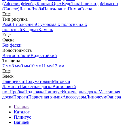
(Афзелия)
Мербау
Каштан
Орех
Кедр
Тик
Палисандр
Махагон
(Сапеле)
Ясень
Ятоба
Панга-панга
Пихта
Сосна
Еще
Тип рисунка
Ромб
1-полосный
С узором
3-х полосный
2-х
полосный
Квадрат
Камень
Еще
Фаска
Без фаски
Водостойкость
Влагостойкий
Водостойкий
Толщина
7 мм
8 мм
9 мм
10 мм
11 мм
12 мм
Еще
Блеск
Глянцевый
Полуматовый
Матовый
Ламинат
Паркетная доска
Виниловый
пол
Пробка
Подложка
Плинтус
Инженерная доска
Массивная
доска
Пороги
Паркетная химия
Аксессуары
Линолеум
Фанера
Главная
Каталог
Плинтус
Barlinek