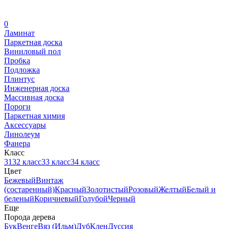
0
Ламинат
Паркетная доска
Виниловый пол
Пробка
Подложка
Плинтус
Инженерная доска
Массивная доска
Пороги
Паркетная химия
Аксессуары
Линолеум
Фанера
Класс
31
32 класс
33 класс
34 класс
Цвет
Бежевый
Винтаж
(состаренный)
Красный
Золотистый
Розовый
Желтый
Белый и
беленый
Коричневый
Голубой
Черный
Еще
Порода дерева
Бук
Венге
Вяз (Ильм)
Дуб
Клен
Дуссия