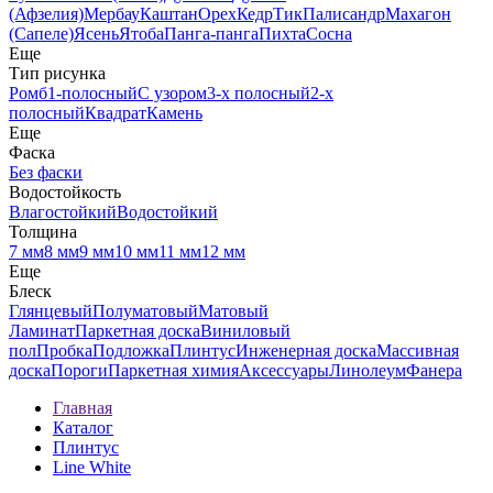
(Афзелия)
Мербау
Каштан
Орех
Кедр
Тик
Палисандр
Махагон
(Сапеле)
Ясень
Ятоба
Панга-панга
Пихта
Сосна
Еще
Тип рисунка
Ромб
1-полосный
С узором
3-х полосный
2-х
полосный
Квадрат
Камень
Еще
Фаска
Без фаски
Водостойкость
Влагостойкий
Водостойкий
Толщина
7 мм
8 мм
9 мм
10 мм
11 мм
12 мм
Еще
Блеск
Глянцевый
Полуматовый
Матовый
Ламинат
Паркетная доска
Виниловый
пол
Пробка
Подложка
Плинтус
Инженерная доска
Массивная
доска
Пороги
Паркетная химия
Аксессуары
Линолеум
Фанера
Главная
Каталог
Плинтус
Line White