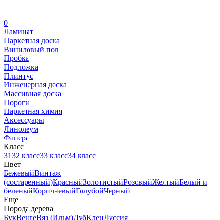
0
Ламинат
Паркетная доска
Виниловый пол
Пробка
Подложка
Плинтус
Инженерная доска
Массивная доска
Пороги
Паркетная химия
Аксессуары
Линолеум
Фанера
Класс
31
32 класс
33 класс
34 класс
Цвет
Бежевый
Винтаж
(состаренный)
Красный
Золотистый
Розовый
Желтый
Белый и
беленый
Коричневый
Голубой
Черный
Еще
Порода дерева
Бук
Венге
Вяз (Ильм)
Дуб
Клен
Дуссия