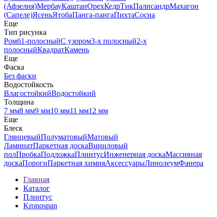
(Афзелия)
Мербау
Каштан
Орех
Кедр
Тик
Палисандр
Махагон
(Сапеле)
Ясень
Ятоба
Панга-панга
Пихта
Сосна
Еще
Тип рисунка
Ромб
1-полосный
С узором
3-х полосный
2-х
полосный
Квадрат
Камень
Еще
Фаска
Без фаски
Водостойкость
Влагостойкий
Водостойкий
Толщина
7 мм
8 мм
9 мм
10 мм
11 мм
12 мм
Еще
Блеск
Глянцевый
Полуматовый
Матовый
Ламинат
Паркетная доска
Виниловый
пол
Пробка
Подложка
Плинтус
Инженерная доска
Массивная
доска
Пороги
Паркетная химия
Аксессуары
Линолеум
Фанера
Главная
Каталог
Плинтус
Kronospan