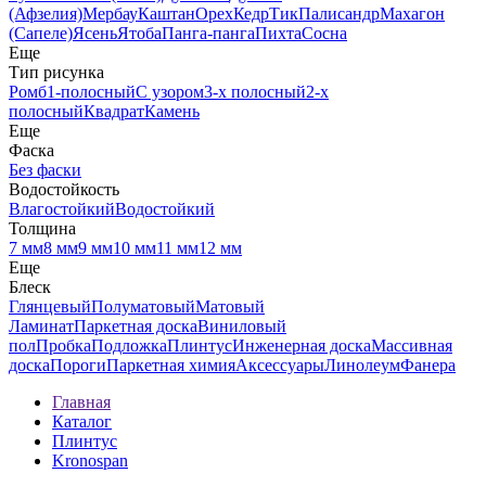
(Афзелия)
Мербау
Каштан
Орех
Кедр
Тик
Палисандр
Махагон
(Сапеле)
Ясень
Ятоба
Панга-панга
Пихта
Сосна
Еще
Тип рисунка
Ромб
1-полосный
С узором
3-х полосный
2-х
полосный
Квадрат
Камень
Еще
Фаска
Без фаски
Водостойкость
Влагостойкий
Водостойкий
Толщина
7 мм
8 мм
9 мм
10 мм
11 мм
12 мм
Еще
Блеск
Глянцевый
Полуматовый
Матовый
Ламинат
Паркетная доска
Виниловый
пол
Пробка
Подложка
Плинтус
Инженерная доска
Массивная
доска
Пороги
Паркетная химия
Аксессуары
Линолеум
Фанера
Главная
Каталог
Плинтус
Kronospan